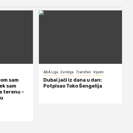
ABA Liga
Evroliga
Transferi
Vijesti
dom sam
Dubai jači iz dana u dan:
jek sam
Potpisao Toko Šengelija
a terenu –
 u