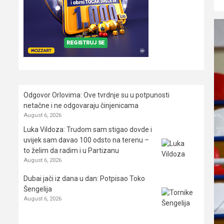
Odgovor Orlovima: ​Ove tvrdnje su u potpunosti
netačne i ne odgovaraju činjenicama
August 6, 2026
Luka Vildoza: Trudom sam stigao dovde i
uvijek sam davao 100 odsto na terenu –
to želim da radim i u Partizanu
August 6, 2026
Dubai jači iz dana u dan: Potpisao Toko
Šengelija
August 6, 2026