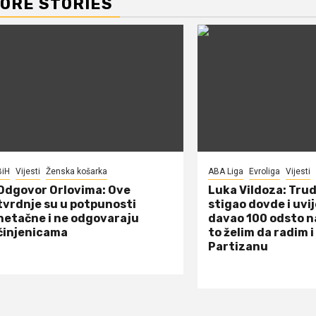
ORE STORIES
BiH
Vijesti
Ženska košarka
ABA Liga
Evroliga
Vijesti
Odgovor Orlovima: ​Ove
Luka Vildoza: Tru
tvrdnje su u potpunosti
stigao dovde i uvi
netačne i ne odgovaraju
davao 100 odsto n
činjenicama
to želim da radim i
Partizanu