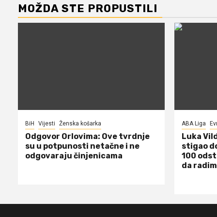
MOŽDA STE PROPUSTILI
BiH
Vijesti
Ženska košarka
ABA Liga
Ev
Odgovor Orlovima: ​Ove tvrdnje
Luka Vil
su u potpunosti netačne i ne
stigao d
odgovaraju činjenicama
100 odst
da radim