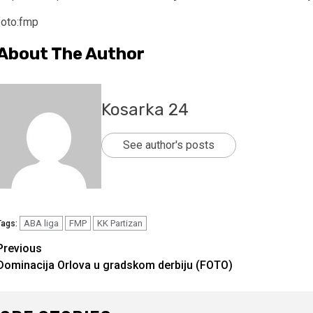
foto:fmp
About The Author
Kosarka 24
See author's posts
ABA liga
FMP
KK Partizan
Tags:
Continue
Previous
Dominacija Orlova u gradskom derbiju (FOTO)
Reading