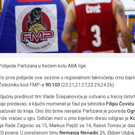
Pobjeda Partizana u trećem kolu ABA lige.
Do prve pobjede ove sezone u regionalnom takmičenju crno bijeli
Železniku kod FMP-a
90:103
(23:21,21:27,22:29,24:26).
Ključnu prednost tim Vlade Šćepanovića je ostvario u trećoj četvr
nije predavao, a ključni momenat je faul pa tehnička
Filipu Čović
sačuvali do kraja. Ono što brine navijače Partizana je povreda
Ogn
više vraćao u igru. Odličan meč u crno bijelom dresu odigrao je
Ko
ga Rade Zagorac sa 15, Markus Pejdž sa 14, Rašon Tomas je dao 1
10 poena. U poraženom timu
Nemanja Nenadić
26, Ekben Ulubaj 