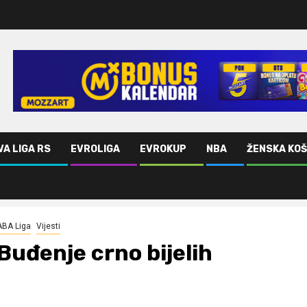
VA LIGA RS
EVROLIGA
EVROKUP
NBA
ŽENSKA KO
ABA Liga
Vijesti
Buđenje crno bijelih