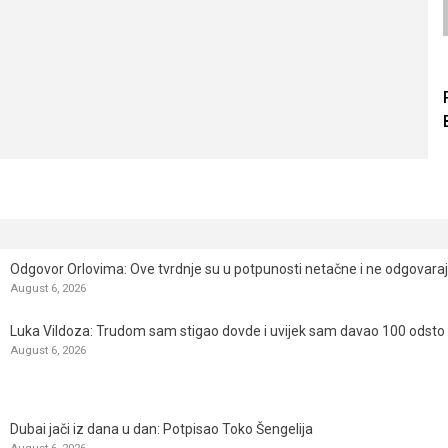
Odgovor Orlovima: ​Ove tvrdnje su u potpunosti netačne i ne odgovara
August 6, 2026
Luka Vildoza: Trudom sam stigao dovde i uvijek sam davao 100 odsto n
August 6, 2026
Dubai jači iz dana u dan: Potpisao Toko Šengelija
August 6, 2026