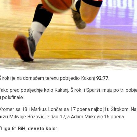
Široki je na domaćem terenu pobijedio Kakanj
92:77.
Tako pred posljednje kolo Kakanj, Široki i Sparsi imaju po tri pobj
u polufinale.
Kromer sa 18 i Markus Lončar sa 17 poena najbolji u Širokom. Na d
nizu
Milivoje Božović je dao 17, a Adam Mirković 16 poena.
“Liga 6” BiH, deveto kolo: