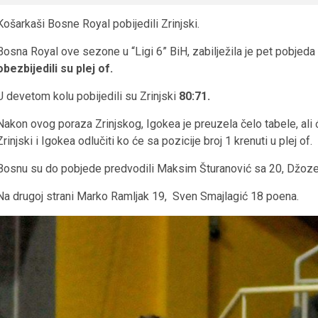
Košarkaši Bosne Royal pobijedili Zrinjski.
Bosna Royal ove sezone u “Ligi 6” BiH, zabilježila je pet pobjed
obezbijedili su plej of.
U devetom kolu pobijedili su Zrinjski
80:71.
Nakon ovog poraza Zrinjskog, Igokea je preuzela čelo tabele, ali
Zrinjski i Igokea odlučiti ko će sa pozicije broj 1 krenuti u plej of.
Bosnu su do pobjede predvodili Maksim Šturanović sa 20, Džoze
Na drugoj strani Marko Ramljak 19, Sven Smajlagić 18 poena.