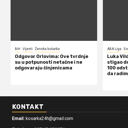
BiH
Vijesti
Ženska košarka
ABA Liga
Ev
Odgovor Orlovima: ​Ove tvrdnje
Luka Vil
su u potpunosti netačne i ne
stigao d
odgovaraju činjenicama
100 odst
da radim
KONTAKT
Email:
kosarka24h@gmail.com