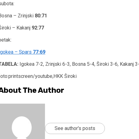
subota:
Bosna – Zrinjski
80:71
Široki – Kakanj
92:77
petak:
Igokea – Spars
77:69
TABELA:
Igokea 7-2, Zrinjski 6-3, Bosna 5-4, Široki 3-6, Kakanj 3
foto:printscreen/youtube,HKK Široki
About The Author
See author's posts