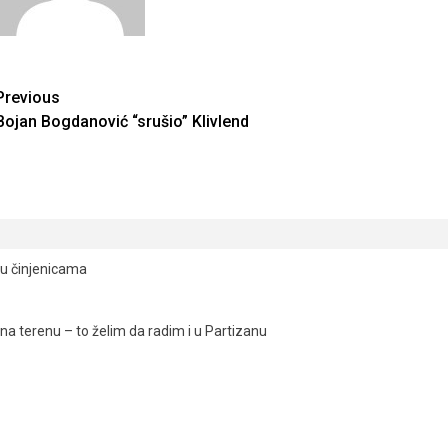
Continue
Previous
Bojan Bogdanović “srušio” Klivlend
Reading
ju činjenicama
a terenu – to želim da radim i u Partizanu