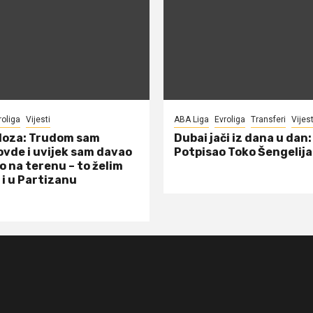
roliga
Vijesti
ABA Liga
Evroliga
Transferi
Vijest
doza: Trudom sam
Dubai jači iz dana u dan:
ovde i uvijek sam davao
Potpisao Toko Šengelija
o na terenu – to želim
 i u Partizanu