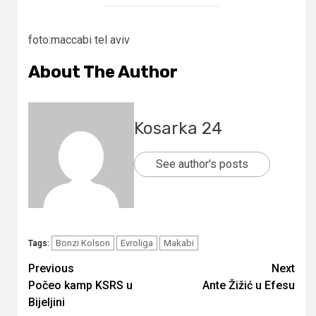
foto:maccabi tel aviv
About The Author
Kosarka 24
See author's posts
Bonzi Kolson
Evroliga
Makabi
Tags:
Continue
Previous
Next
Počeo kamp KSRS u
Ante Žižić u Efesu
Reading
Bijeljini