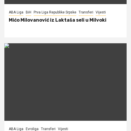
ABA Liga
BiH
Prva Liga Republike Srpske
Transferi
Vijesti
Mićo Milovanović iz Laktaša seli u Milvoki
ABA Liga
Evroliga
Transferi
Vijesti