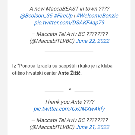
A new MaccaBEAST in town ????
@Bcolson_35
#FireUp
|
#WelcomeBonzie
pic.twitter.com/DSAKF4ap79
— Maccabi Tel Aviv BC ????????​
(@MaccabiTLVBC)
June 22, 2022
Iz “Ponosa Izraela su saopštili i kako je iz kluba
otišao hrvatski centar
Ante Žižić.
Thank you Ante ????
pic.twitter.com/CxUMXwAkfy
— Maccabi Tel Aviv BC ????????​
(@MaccabiTLVBC)
June 21, 2022