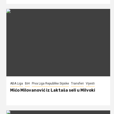
ABA Liga
BiH
Prva Liga Republike Srpske
Transferi
Vijesti
Mićo Milovanović iz Laktaša seli u Milvoki