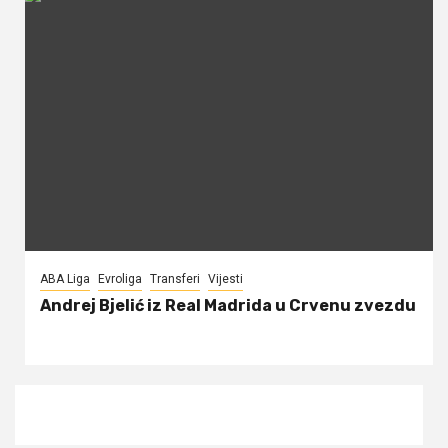
ABA Liga
Evroliga
Transferi
Vijesti
Andrej Bjelić iz Real Madrida u Crvenu zvezdu