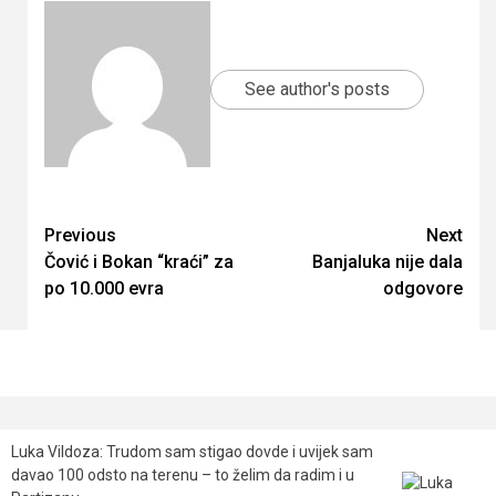
See author's posts
Continue
Previous
Next
Čović i Bokan “kraći” za
Banjaluka nije dala
Reading
po 10.000 evra
odgovore
Luka Vildoza: Trudom sam stigao dovde i uvijek sam
davao 100 odsto na terenu – to želim da radim i u