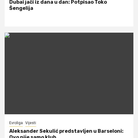
Dubai jači iz dana u dan: Potpisao Toko
Šengelija
Evroliga
Vijesti
Aleksander Sekulić predstavljen u Barseloni:
Ovo nije samo klub