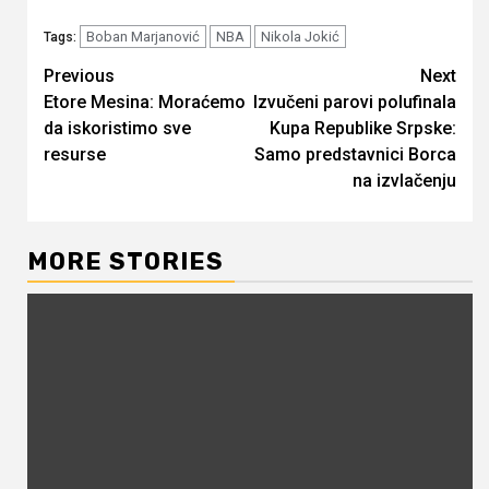
Boban Marjanović
NBA
Nikola Jokić
Tags:
Continue
Previous
Next
Etore Mesina: Moraćemo
Izvučeni parovi polufinala
Reading
da iskoristimo sve
Kupa Republike Srpske:
resurse
Samo predstavnici Borca
na izvlačenju
MORE STORIES