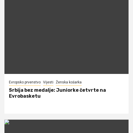
Evropsko prvenstvo
Vijesti
Ženska košarka
Srbija bez medalje: Juniorke četvrte na
Evrobasketu