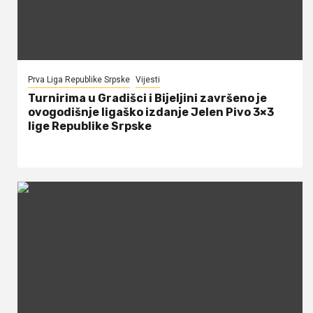
Prva Liga Republike Srpske
Vijesti
Turnirima u Gradišci i Bijeljini završeno je
ovogodišnje ligaško izdanje Jelen Pivo 3×3
lige Republike Srpske