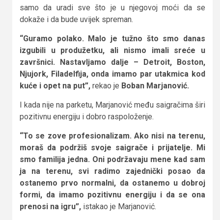
samo da uradi sve što je u njegovoj moći da se
dokaže i da bude uvijek spreman.
“Guramo polako. Malo je tužno što smo danas
izgubili u produžetku, ali nismo imali sreće u
završnici. Nastavljamo dalje – Detroit, Boston,
Njujork, Filadelfija, onda imamo par utakmica kod
kuće i opet na put”,
rekao je
Boban Marjanović.
I kada nije na parketu, Marjanović među saigračima širi
pozitivnu energiju i dobro raspoloženje.
“To se zove profesionalizam. Ako nisi na terenu,
moraš da podržiš svoje saigrače i prijatelje. Mi
smo familija jedna. Oni podržavaju mene kad sam
ja na terenu, svi radimo zajednički posao da
ostanemo prvo normalni, da ostanemo u dobroj
formi, da imamo pozitivnu energiju i da se ona
prenosi na igru”,
istakao je Marjanović.