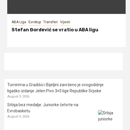
ABA Liga
Evrokup
Transferi
Vijesti
Stefan Đorđević se vratio u ABA ligu
Turnirima u Gradišci i Bijeljini završeno je ovogodišnje
ligaško izdanje Jelen Pivo 3×3 lige Republike Srpske
August 9, 2026
Srbija bez medalje: Juniorke četvrte na
Evrobasketu
August 9, 2026