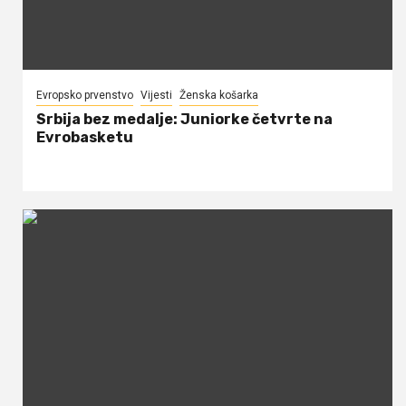
Evropsko prvenstvo
Vijesti
Ženska košarka
Srbija bez medalje: Juniorke četvrte na
Evrobasketu