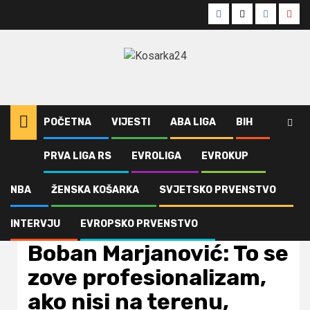
Skip
Facebook
Twitter
Instagra
Yout
to
content
POČETNA
VIJESTI
ABA LIGA
BIH
PRVA LIGA RS
EVROLIGA
EVROKUP
Home
NBA
Boban Marjanović: To se zove profesionalizam, ako nisi na terenu,
moraš da podržiš svoje saigrače i prijatelje
NBA
ŽENSKA KOŠARKA
SVJETSKO PRVENSTVO
INTERVJU
EVROPSKO PRVENSTVO
NBA
Vijesti
Boban Marjanović: To se
zove profesionalizam,
ako nisi na terenu,