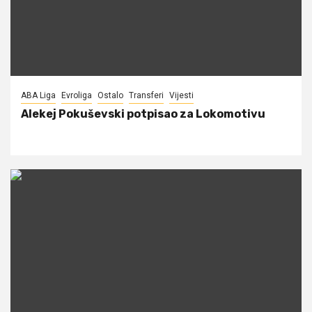
ABA Liga
Evroliga
Ostalo
Transferi
Vijesti
Alekej Pokuševski potpisao za Lokomotivu