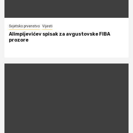
Svjetsko prvenstvo
Vijesti
Alimpijevićev spisak za avgustovske FIBA
prozore