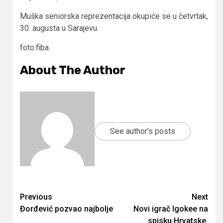
Muška seniorska reprezentacija okupiće se u četvrtak,
30. augusta u Sarajevu.
foto:fiba.
About The Author
See author's posts
Continue
Previous
Next
Đorđević pozvao najbolje
Novi igrač Igokee na
Reading
spisku Hrvatske.