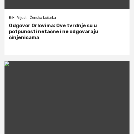
BiH
Vijesti
Ženska košarka
Odgovor Orlovima: ​Ove tvrdnje su u
potpunosti netačne i ne odgovaraju
činjenicama