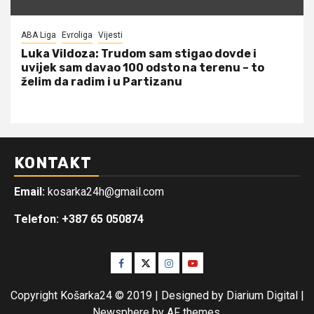
ABA Liga
Evroliga
Vijesti
Luka Vildoza: Trudom sam stigao dovde i
uvijek sam davao 100 odsto na terenu – to
želim da radim i u Partizanu
KONTAKT
Email:
kosarka24h@gmail.com
Telefon: +387 65 050874
Facebook
Twitter
Instagram
Youtube
Copyright Košarka24 © 2019 | Designed by Diarium Digital
|
Newsphere
by AF themes.