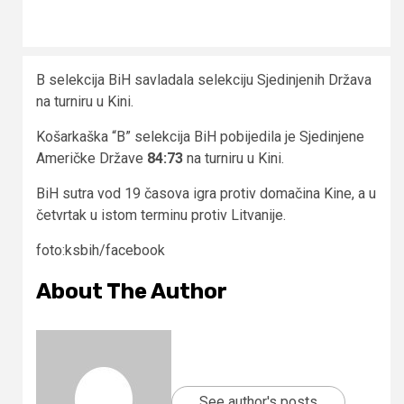
B selekcija BiH savladala selekciju Sjedinjenih Država
na turniru u Kini.
Košarkaška “B” selekcija BiH pobijedila je Sjedinjene
Američke Države
84:73
na turniru u Kini.
BiH sutra vod 19 časova igra protiv domačina Kine, a u
četvrtak u istom terminu protiv Litvanije.
foto:ksbih/facebook
About The Author
See author's posts