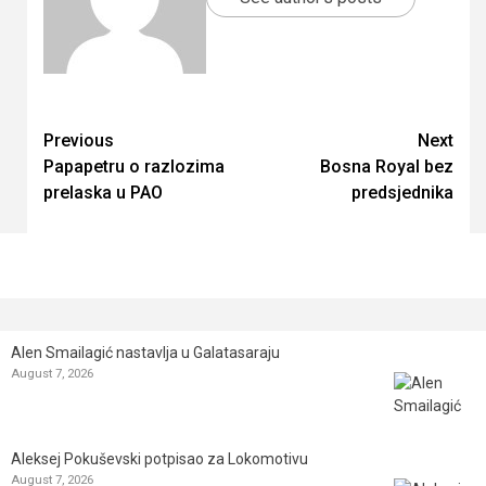
Continue
Previous
Next
Papapetru o razlozima
Bosna Royal bez
Reading
prelaska u PAO
predsjednika
Alen Smailagić nastavlja u Galatasaraju
August 7, 2026
Aleksej Pokuševski potpisao za Lokomotivu
August 7, 2026