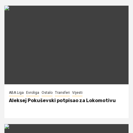
ABA Liga
Evroliga
Ostalo
Transferi
Vijesti
Aleksej Pokuševski potpisao za Lokomotivu