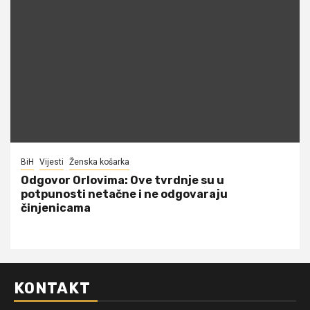
BiH
Vijesti
Ženska košarka
Odgovor Orlovima: ​Ove tvrdnje su u
potpunosti netačne i ne odgovaraju
činjenicama
KONTAKT