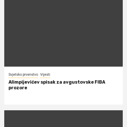
Svjetsko prvenstvo
Vijesti
Alimpijevićev spisak za avgustovske FIBA
prozore