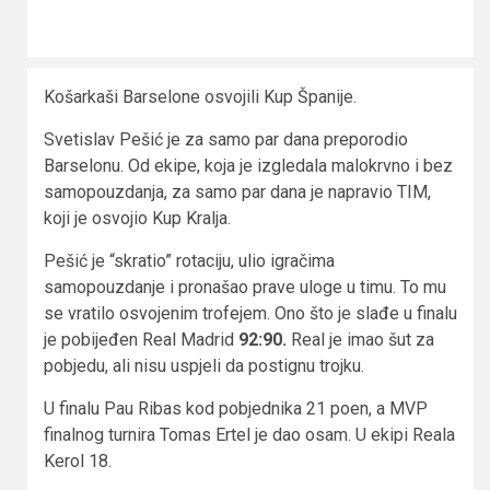
Košarkaši Barselone osvojili Kup Španije.
Svetislav Pešić je za samo par dana preporodio
Barselonu. Od ekipe, koja je izgledala malokrvno i bez
samopouzdanja, za samo par dana je napravio TIM,
koji je osvojio Kup Kralja.
Pešić je “skratio” rotaciju, ulio igračima
samopouzdanje i pronašao prave uloge u timu. To mu
se vratilo osvojenim trofejem. Ono što je slađe u finalu
je pobijeđen Real Madrid
92:90.
Real je imao šut za
pobjedu, ali nisu uspjeli da postignu trojku.
U finalu Pau Ribas kod pobjednika 21 poen, a MVP
finalnog turnira Tomas Ertel je dao osam. U ekipi Reala
Kerol 18.