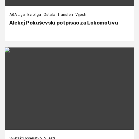
ABA Liga
Evroliga
Ostalo
Transferi
Vijesti
Alekej Pokuševski potpisao za Lokomotivu
Svjetsko prvenstvo
Vijesti