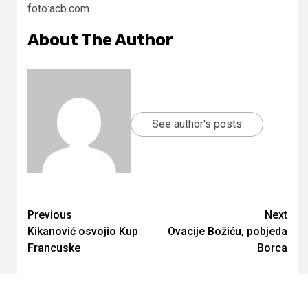
foto:acb.com
About The Author
See author's posts
Continue
Previous
Next
Kikanović osvojio Kup
Ovacije Božiću, pobjeda
Reading
Francuske
Borca