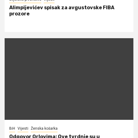
Alimpijevićev spisak za avgustovske FIBA
prozore
BiH
Vijesti
Ženska košarka
Odgovor Orlovima: ​Ove tvrdnje su u