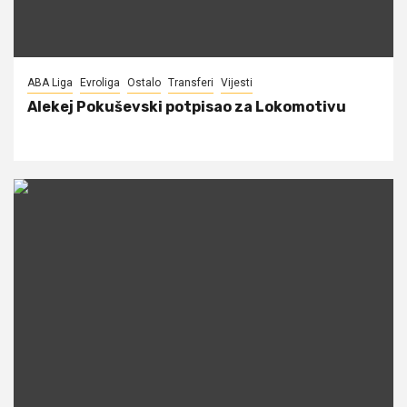
ABA Liga
Evroliga
Ostalo
Transferi
Vijesti
Alekej Pokuševski potpisao za Lokomotivu