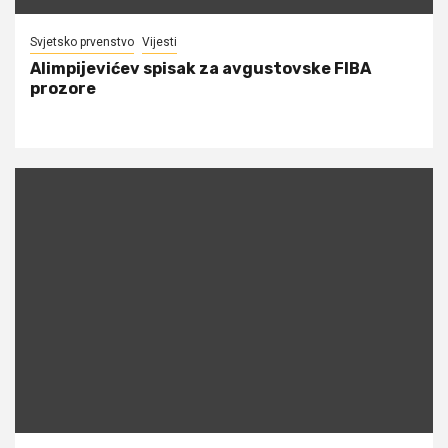
Svjetsko prvenstvo
Vijesti
Alimpijevićev spisak za avgustovske FIBA
prozore