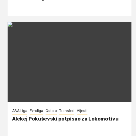
ABA Liga
Evroliga
Ostalo
Transferi
Vijesti
Alekej Pokuševski potpisao za Lokomotivu