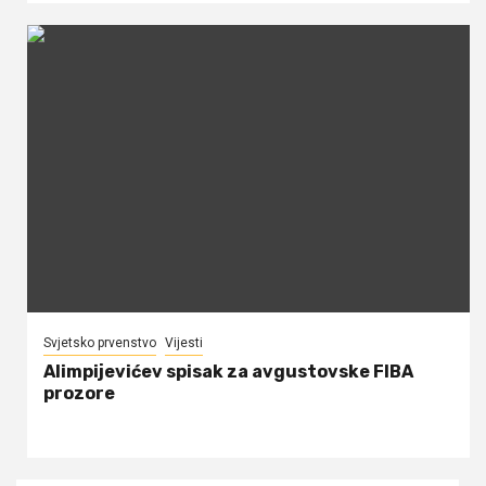
Svjetsko prvenstvo
Vijesti
Alimpijevićev spisak za avgustovske FIBA
prozore