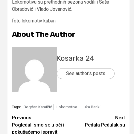
Lokomotivu su prethodnih sezona vodili i Saša
Obradović i Vlado Jovanović.
foto.lokomotiv kuban
About The Author
Kosarka 24
See author's posts
Bogdan Karaičić
Lokomotiva
Luka Banki
Tags:
Continue
Previous
Next
Pogledali smo se u oči i
Pedala Pedulakisu
Reading
pokušaćemo ispraviti