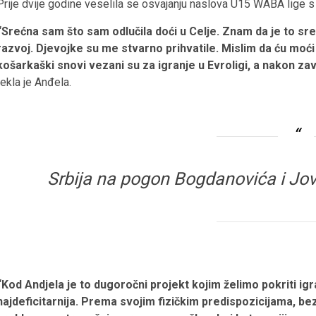
Prije dvije godine veselila se osvajanju naslova U15 WABA lige 
“Srećna sam što sam odlučila doći u Celje. Znam da je to sre
razvoj. Djevojke su me stvarno prihvatile. Mislim da ću moć
košarkaški snovi vezani su za igranje u Evroligi, a nakon zav
rekla je Anđela.
Srbija na pogon Bogdanovića i Jo
“Kod Andjela je to dugoročni projekt kojim želimo pokriti igra
najdeficitarnija. Prema svojim fizičkim predispozicijama, b