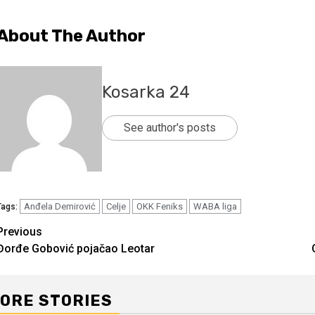
About The Author
Kosarka 24
See author's posts
Anđela Demirović
Celje
OKK Feniks
WABA liga
Tags:
Continue
Previous
Đorđe Gobović pojačao Leotar
Reading
ORE STORIES