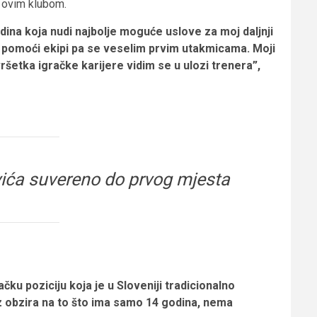
s ovim klubom.
dina koja nudi najbolje moguće uslove za moj daljnji
i pomoći ekipi pa se veselim prvim utakmicama. Moji
ršetka igračke karijere vidim se u ulozi trenera”,
vića suvereno do prvog mjesta
čku poziciju koja je u Sloveniji tradicionalno
ez obzira na to što ima samo 14 godina, nema