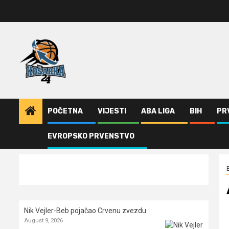
Skip
to
content
POČETNA
VIJESTI
ABA LIGA
BIH
PR
EVROPSKO PRVENSTVO
Home
BiH
Anđela Demirović potpisala za Celje
Nik Vejler-Beb pojačao Crvenu zvezdu
August 9, 2026