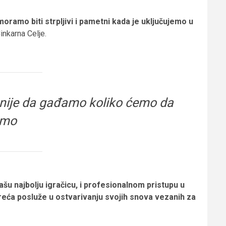
oramo biti strpljivi i pametni kada je uključujemo u
inkarna Celje.
, nije da gađamo koliko ćemo da
imo
šu najbolju igračicu, i profesionalnom pristupu u
 sreća posluže u ostvarivanju svojih snova vezanih za