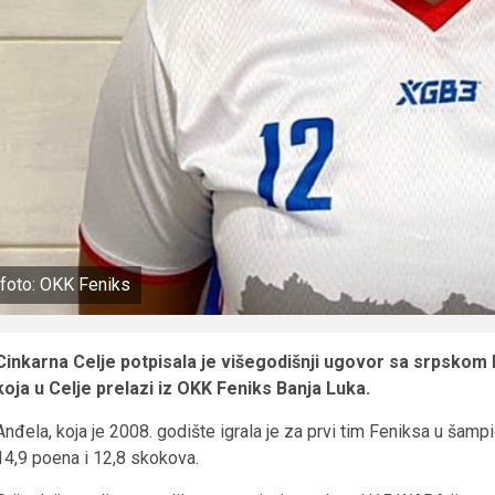
foto: OKK Feniks
Cinkarna Celje potpisala je višegodišnji ugovor sa srpsk
koja u Celje prelazi iz OKK Feniks Banja Luka.
Anđela, koja je 2008. godište igrala je za prvi tim Feniksa u šamp
14,9 poena i 12,8 skokova.