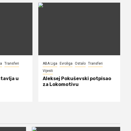
na
Transferi
ABA Liga
Evroliga
Ostalo
Transferi
Vijesti
tavlja u
Aleksej Pokuševski potpisao
za Lokomotivu