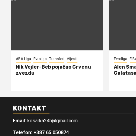
ABA Liga
Evroliga
Transferi
Vijesti
Evroliga
FIB
Nik Vejler-Beb pojačao Crvenu
Alen Sma
zvezdu
Galatasa
KONTAKT
Email:
kosarka24h@gmail.com
Telefon: +387 65 050874