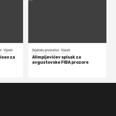
ri
Vijesti
Svjetsko prvenstvo
Vijesti
isao za
Alimpijevićev spisak za
avgustovske FIBA prozore