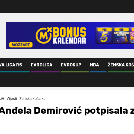
VA LIGA RS
EVROLIGA
EVROKUP
NBA
ŽENSKA KO
BiH
Vijesti
Ženska košarka
Anđela Demirović potpisala z