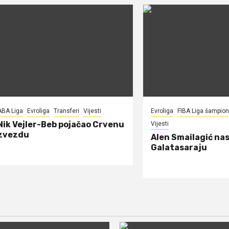
ABA Liga
Evroliga
Transferi
Vijesti
Evroliga
FIBA Liga šampio
Nik Vejler-Beb pojačao Crvenu
Vijesti
zvezdu
Alen Smailagić nas
Galatasaraju