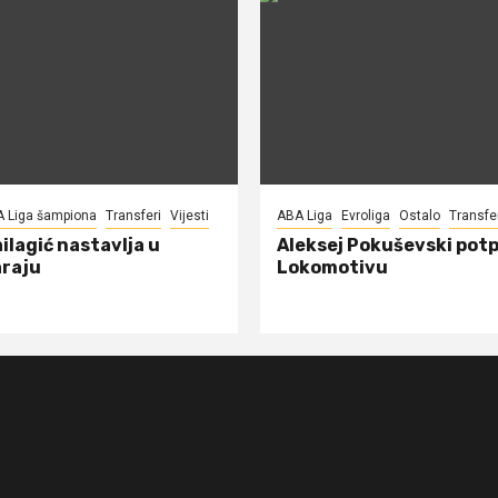
A Liga šampiona
Transferi
Vijesti
ABA Liga
Evroliga
Ostalo
Transfe
ilagić nastavlja u
Aleksej Pokuševski potp
raju
Lokomotivu