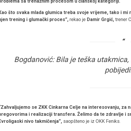
problema sa trenažnim procesom u članskoj kategoriji.
Kao što svaka mlada glumica treba svoje vrijeme, tako i mi m
njen trening i glumački proces”,
rekao je
Damir Grgić,
trener C
Bogdanović: Bila je teška utakmica
pobijed
“Zahvaljujemo se ZKK Cinkarna Celje na interesovanju, za na
pregovorima i realizaciji transfera. Želimo da te zdravlje i
Evroligaski nivo takmičenja”,
saopšteno je iz OKK Feniks.