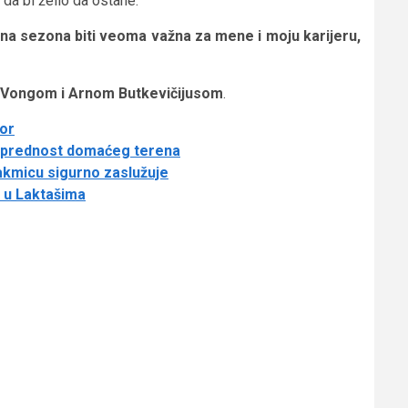
da bi želio da ostane.
dna sezona biti veoma važna za mene i moju karijeru,
 Vongom i Arnom Butkevičijusom
.
For
o prednost domaćeg terena
takmicu sigurno zaslužuje
a u Laktašima