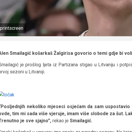
printscreen
Alen Smailagić košarkaš Žalgirisa govorio o temi gdje bi vo
Smailagić je prošlog ljeta iz Partizana stigao u Litvaniju i potp
prvoj sezoni u Litvaniji.
“Posljednjih nekoliko mjeseci osjećam da sam uspostavi
ovde, tim mi sada više vjeruje, imam više slobode za šut. La
Trenutno je sve sjajno”,
rekao je
Smailagić.