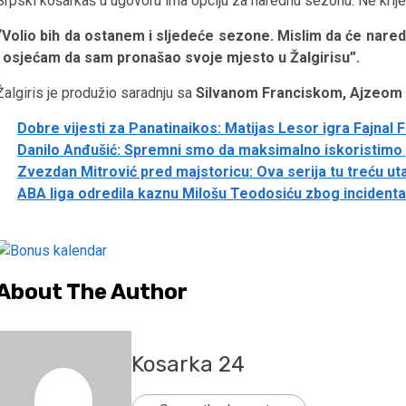
Srpski košarkaš u ugovoru ima opciju za narednu sezonu. Ne krije 
“Volio bih da ostanem i sljedeće sezone. Mislim da će nare
i osjećam da sam pronašao svoje mjesto u Žalgirisu”.
Žalgiris je produžio saradnju sa
Silvanom Franciskom, Ajzeom
Dobre vijesti za Panatinaikos: Matijas Lesor igra Fajnal 
Danilo Anđušić: Spremni smo da maksimalno iskoristim
Zvezdan Mitrović pred majstoricu: Ova serija tu treću u
ABA liga odredila kaznu Milošu Teodosiću zbog incident
About The Author
Kosarka 24