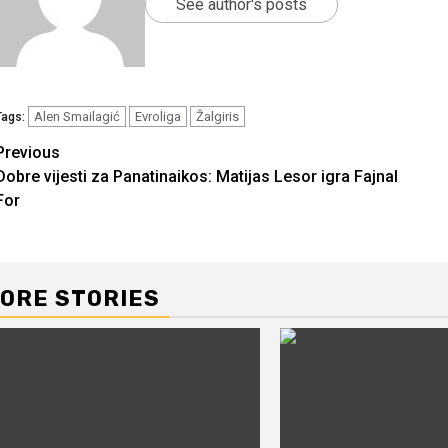
See author's posts
Alen Smailagić
Evroliga
Žalgiris
Tags:
Continue
Previous
Dobre vijesti za Panatinaikos: Matijas Lesor igra Fajnal
Reading
For
ORE STORIES