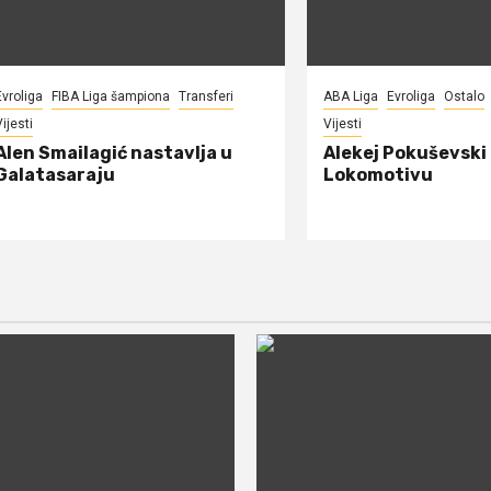
Evroliga
FIBA Liga šampiona
Transferi
ABA Liga
Evroliga
Ostalo
ijesti
Vijesti
Alen Smailagić nastavlja u
Alekej Pokuševski
Galatasaraju
Lokomotivu