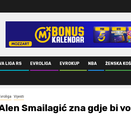
VA LIGA RS
EVROLIGA
EVROKUP
NBA
ŽENSKA KO
one
Evroliga
Vijesti
Alen Smailagić zna gdje bi vo