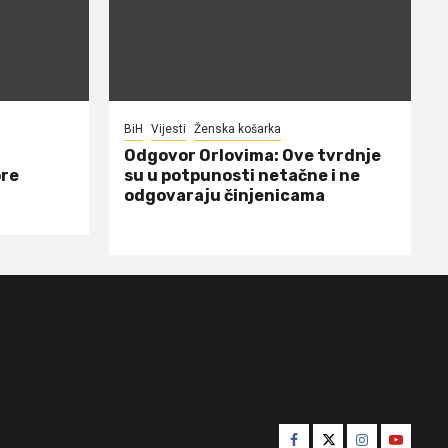
BiH
Vijesti
Ženska košarka
Odgovor Orlovima: ​Ove tvrdnje
ore
su u potpunosti netačne i ne
odgovaraju činjenicama
Facebook
Twitter
Instagram
Youtube