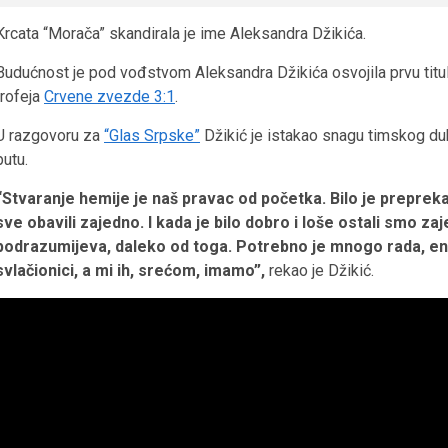
Krcata “Morača” skandirala je ime Aleksandra Džikića.
Budućnost je pod vođstvom Aleksandra Džikića osvojila prvu titulu
trofeja
Crvene zvezde 3:1
.
U razgovoru za
“Glas Srpske”
Džikić je istakao snagu timskog du
putu.
“Stvaranje hemije je naš pravac od početka. Bilo je prepreka n
sve obavili zajedno. I kada je bilo dobro i loše ostali smo za
podrazumijeva, daleko od toga. Potrebno je mnogo rada, en
svlačionici, a mi ih, srećom, imamo”,
rekao je Džikić.