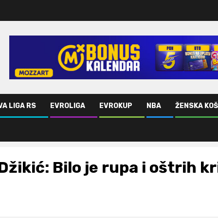
VA LIGA RS
EVROLIGA
EVROKUP
NBA
ŽENSKA KO
Džikić: Bilo je rupa i oštrih k