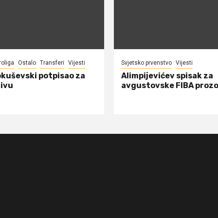
roliga
Ostalo
Transferi
Vijesti
Svjetsko prvenstvo
Vijesti
okuševski potpisao za
Alimpijevićev spisak za
ivu
avgustovske FIBA proz