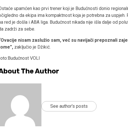
Ostaće upamćen kao prvi trener koji je Budućnosti donio regionalnu t
očigledno da ekipa ima kompaktnost koja je potrebna za uspjeh. P
na red je došla i ABA liga. Budućnost nikada nije išla dalje od poluf
da zadrži za sebe.
“Ovacije nisam zaslužio sam, već su navijači prepoznali zaje
tome”,
zaključio je Džikić.
foto:Budućnost VOLI
About The Author
See author's posts