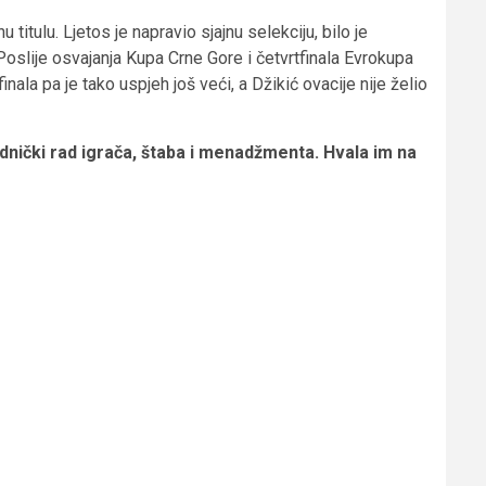
itulu. Ljetos je napravio sjajnu selekciju, bilo je
oslije osvajanja Kupa Crne Gore i četvrtfinala Evrokupa
inala pa je tako uspjeh još veći, a Džikić ovacije nije želio
dnički rad igrača, štaba i menadžmenta. Hvala im na