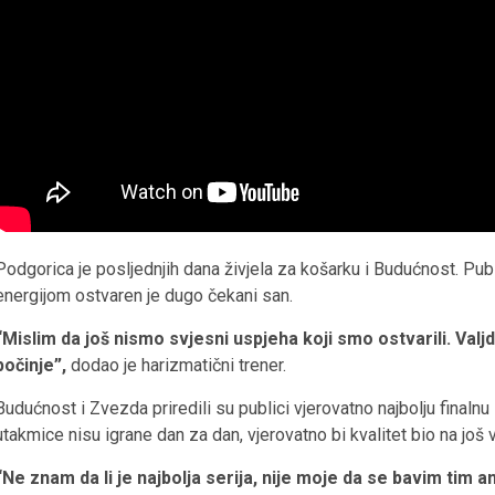
Podgorica je posljednjih dana živjela za košarku i Budućnost. Pub
energijom ostvaren je dugo čekani san.
“Mislim da još nismo svjesni uspjeha koji smo ostvarili. Val
počinje”,
dodao je harizmatični trener.
Budućnost i Zvezda priredili su publici vjerovatno najbolju finalnu
utakmice nisu igrane dan za dan, vjerovatno bi kvalitet bio na još 
“Ne znam da li je najbolja serija, nije moje da se bavim tim 