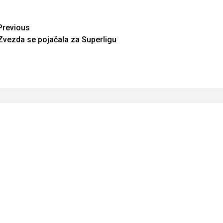
Continue
Previous
Zvezda se pojačala za Superligu
Reading