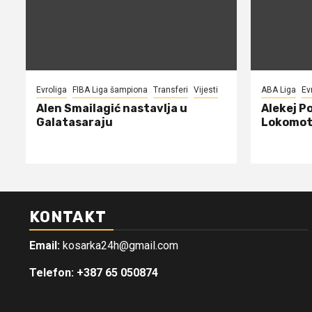
Evroliga
FIBA Liga šampiona
Transferi
Vijesti
ABA Liga
Ev
Alen Smailagić nastavlja u
Alekej P
Galatasaraju
Lokomot
KONTAKT
Email:
kosarka24h@gmail.com
Telefon: +387 65 050874