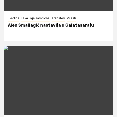
Evroliga
FIBA Liga šampiona
Transferi
Vijesti
Alen Smailagić nastavlja u Galatasaraju