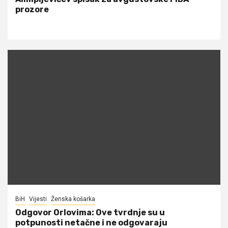
prozore
BiH
Vijesti
Ženska košarka
Odgovor Orlovima: ​Ove tvrdnje su u
potpunosti netačne i ne odgovaraju