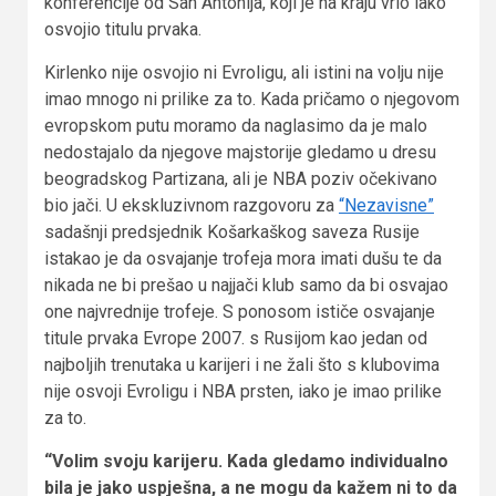
konferencije od San Antonija, koji je na kraju vrlo lako
osvojio titulu prvaka.
Kirlenko nije osvojio ni Evroligu, ali istini na volju nije
imao mnogo ni prilike za to. Kada pričamo o njegovom
evropskom putu moramo da naglasimo da je malo
nedostajalo da njegove majstorije gledamo u dresu
beogradskog Partizana, ali je NBA poziv očekivano
bio jači. U ekskluzivnom razgovoru za
“Nezavisne”
sadašnji predsjednik Košarkaškog saveza Rusije
istakao je da osvajanje trofeja mora imati dušu te da
nikada ne bi prešao u najjači klub samo da bi osvajao
one najvrednije trofeje. S ponosom ističe osvajanje
titule prvaka Evrope 2007. s Rusijom kao jedan od
najboljih trenutaka u karijeri i ne žali što s klubovima
nije osvoji Evroligu i NBA prsten, iako je imao prilike
za to.
“Volim svoju karijeru. Kada gledamo individualno
bila je jako uspješna, a ne mogu da kažem ni to da