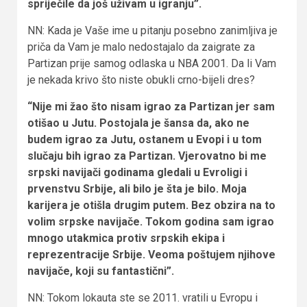
spriječile da još uživam u igranju”.
NN: Kada je Vaše ime u pitanju posebno zanimljiva je
priča da Vam je malo nedostajalo da zaigrate za
Partizan prije samog odlaska u NBA 2001. Da li Vam
je nekada krivo što niste obukli crno-bijeli dres?
“Nije mi žao što nisam igrao za Partizan jer sam
otišao u Jutu. Postojala je šansa da, ako ne
budem igrao za Jutu, ostanem u Evopi i u tom
slučaju bih igrao za Partizan. Vjerovatno bi me
srpski navijači godinama gledali u Evroligi i
prvenstvu Srbije, ali bilo je šta je bilo. Moja
karijera je otišla drugim putem. Bez obzira na to
volim srpske navijače. Tokom godina sam igrao
mnogo utakmica protiv srpskih ekipa i
reprezentracije Srbije. Veoma poštujem njihove
navijače, koji su fantastični”.
NN: Tokom lokauta ste se 2011. vratili u Evropu i