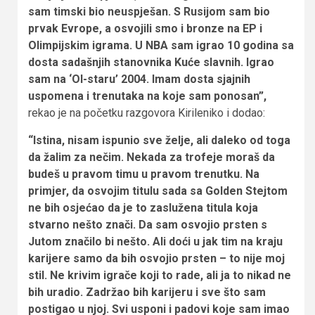
sam timski bio neuspješan. S Rusijom sam bio
prvak Evrope, a osvojili smo i bronze na EP i
Olimpijskim igrama. U NBA sam igrao 10 godina sa
dosta sadašnjih stanovnika Kuće slavnih. Igrao
sam na ‘Ol-staru’ 2004. Imam dosta sjajnih
uspomena i trenutaka na koje sam ponosan”,
rekao je na početku razgovora Kirileniko i dodao:
“Istina, nisam ispunio sve želje, ali daleko od toga
da žalim za nečim. Nekada za trofeje moraš da
budeš u pravom timu u pravom trenutku. Na
primjer, da osvojim titulu sada sa Golden Stejtom
ne bih osjećao da je to zaslužena titula koja
stvarno nešto znači. Da sam osvojio prsten s
Jutom značilo bi nešto. Ali doći u jak tim na kraju
karijere samo da bih osvojio prsten – to nije moj
stil. Ne krivim igrače koji to rade, ali ja to nikad ne
bih uradio. Zadržao bih karijeru i sve što sam
postigao u njoj. Svi usponi i padovi koje sam imao