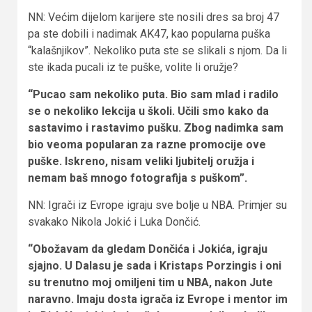
NN: Većim dijelom karijere ste nosili dres sa broj 47
pa ste dobili i nadimak AK47, kao popularna puška
“kalašnjikov”. Nekoliko puta ste se slikali s njom. Da li
ste ikada pucali iz te puške, volite li oružje?
“Pucao sam nekoliko puta. Bio sam mlad i radilo
se o nekoliko lekcija u školi. Učili smo kako da
sastavimo i rastavimo pušku. Zbog nadimka sam
bio veoma popularan za razne promocije ove
puške. Iskreno, nisam veliki ljubitelj oružja i
nemam baš mnogo fotografija s puškom”.
NN: Igrači iz Evrope igraju sve bolje u NBA. Primjer su
svakako Nikola Jokić i Luka Dončić.
“Obožavam da gledam Dončića i Jokića, igraju
sjajno. U Dalasu je sada i Kristaps Porzingis i oni
su trenutno moj omiljeni tim u NBA, nakon Jute
naravno. Imaju dosta igrača iz Evrope i mentor im