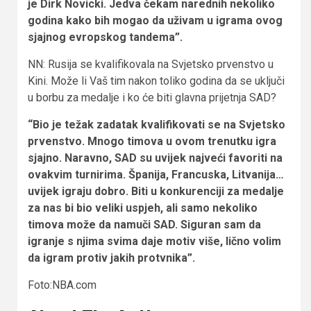
je Dirk Novicki. Jedva čekam narednih nekoliko
godina kako bih mogao da uživam u igrama ovog
sjajnog evropskog tandema”.
NN: Rusija se kvalifikovala na Svjetsko prvenstvo u
Kini. Može li Vaš tim nakon toliko godina da se uključi
u borbu za medalje i ko će biti glavna prijetnja SAD?
“Bio je težak zadatak kvalifikovati se na Svjetsko
prvenstvo. Mnogo timova u ovom trenutku igra
sjajno. Naravno, SAD su uvijek najveći favoriti na
ovakvim turnirima. Španija, Francuska, Litvanija…
uvijek igraju dobro. Biti u konkurenciji za medalje
za nas bi bio veliki uspjeh, ali samo nekoliko
timova može da namuči SAD. Siguran sam da
igranje s njima svima daje motiv više, lično volim
da igram protiv jakih protvnika”.
Foto:NBA.com