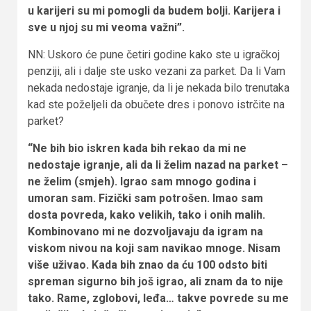
u karijeri su mi pomogli da budem bolji. Karijera i
sve u njoj su mi veoma važni”.
NN: Uskoro će pune četiri godine kako ste u igračkoj
penziji, ali i dalje ste usko vezani za parket. Da li Vam
nekada nedostaje igranje, da li je nekada bilo trenutaka
kad ste poželjeli da obučete dres i ponovo istrčite na
parket?
“Ne bih bio iskren kada bih rekao da mi ne
nedostaje igranje, ali da li želim nazad na parket –
ne želim (smjeh). Igrao sam mnogo godina i
umoran sam. Fizički sam potrošen. Imao sam
dosta povreda, kako velikih, tako i onih malih.
Kombinovano mi ne dozvoljavaju da igram na
viskom nivou na koji sam navikao mnoge. Nisam
više uživao. Kada bih znao da ću 100 odsto biti
spreman sigurno bih još igrao, ali znam da to nije
tako. Rame, zglobovi, leđa… takve povrede su me