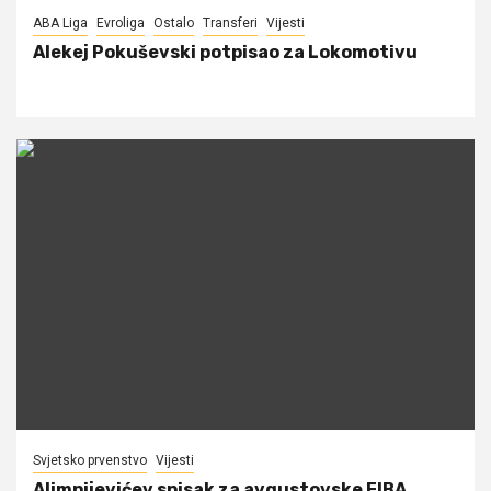
ABA Liga
Evroliga
Ostalo
Transferi
Vijesti
Alekej Pokuševski potpisao za Lokomotivu
Svjetsko prvenstvo
Vijesti
Alimpijevićev spisak za avgustovske FIBA