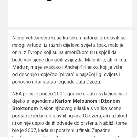
Njeno veličanstvo košarku tokom istorije proslavili su
mnogi virtuozi iz raznih dijelova svijeta. Ipak, malo je
onih iz Evrope koji su na američkom tlu uspjeli da
budu van sjene domaćih zvijezda. Malo ih je, ali ih ima.
Među njima je svakako i Andrej Kirilenko, koji je više
od decenije uspješno “plivao” u najjačoj ligi svijeta i
ponosno nosi status legende Juta Džeza.
NBA priču je počeo 2001. godine u Juti i svlačionicu je
dijelio s legendama
Karlom Melounom i Džonom
Stoktonom
. Nakon njihovog silaska s velike scene
postao je jedan od glavnih igrača Džezera, ali nažalost
ni on nije uspio da ih odvede do prstena. Najbliži tome
bio je 2007, kada su poraženi u finalu Zapadne