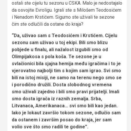
ostali ste cijelu tu sezonu u CSKA. Malo je nedostajalo
da osvojite Evroligu. Igrali ste s Milošem Teodosićem
i Nenadom Krstićem. Sigurno ste uživali te sezone
čim ste odlučili da ostane do kraja?
“Da, uživao sam s Teodosićem i Krstićem. Cijelu
sezonu sam uživao u toj ekipi. Bili smo blizu
pobjede u finalu, ali nažalost izgubili smo od
Olimpijakosa s pola koša. Te sezone je u
svlačionici bila sjajna hemija među igračima i to je
vjerovatno najbolji tim s kojim sam igrao. Svi smo
bili na istoj misiji, ne samo na terenu nego smo se
i porodično družili. Dosta slobodnog vremena
smo uživali zajedno i bili smo pravi prijatelji. Imali
smo dosta igrača iz raznih zemalja. Srba,
Litvanaca, Amerikanaca… svi smo bili kao jedan.
Iako je lokaut završio tokom sezone, odlučio sam
da ostanem i završim posao do kraja, jer sam
volio sve što smo radili te godine”.