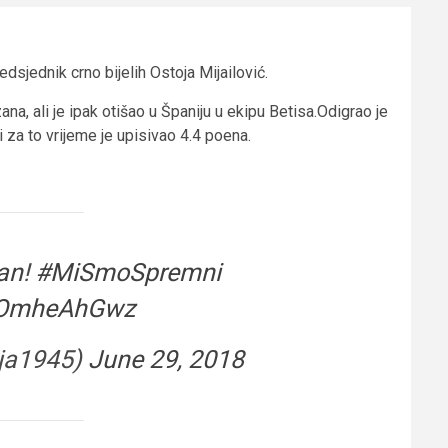
dsjednik crno bijelih Ostoja Mijailović.
, ali je ipak otišao u Španiju u ekipu Betisa.Odigrao je
 za to vrijeme je upisivao 4.4 poena.
an
!
#MiSmoSpremni
/rOmheAhGwz
oja1945)
June 29, 2018