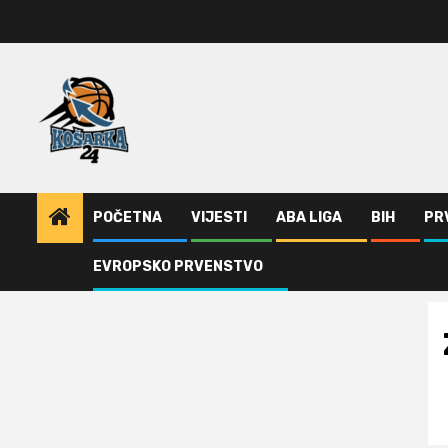
Skip
to
content
POČETNA
VIJESTI
ABA LIGA
BIH
PR
EVROPSKO PRVENSTVO
Home
ZVANIČNO: Zagorac u Partizanu