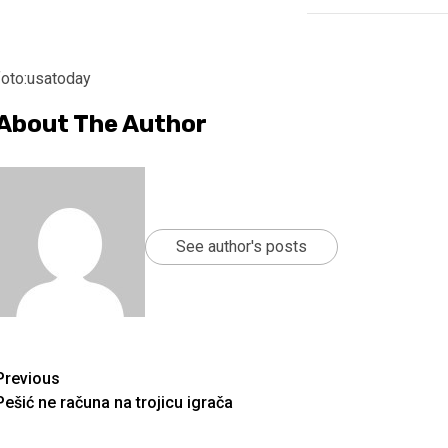
foto:usatoday
About The Author
See author's posts
Continue
Previous
Pešić ne računa na trojicu igrača
Reading