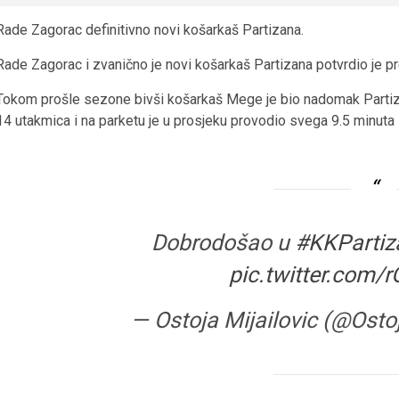
Rade Zagorac definitivno novi košarkaš Partizana.
Rade Zagorac i zvanično je novi košarkaš Partizana potvrdio je pre
Tokom prošle sezone bivši košarkaš Mege je bio nadomak Partizana
14 utakmica i na parketu je u prosjeku provodio svega 9.5 minuta i
Dobrodošao u
#KKPartiz
pic.twitter.com
— Ostoja Mijailovic (@Ost