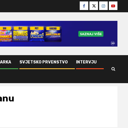
Facebook
Twitter
Instagram
Youtube
ŠARKA
SVJETSKO PRVENSTVO
INTERVJU
anu