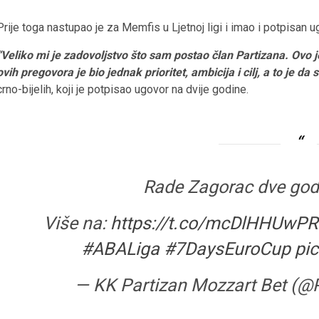
Prije toga nastupao je za Memfis u Ljetnoj ligi i imao i potpisan u
“Veliko mi je zadovoljstvo što sam postao član Partizana. Ovo je
ovih pregovora je bio jednak prioritet, ambicija i cilj, a to je da 
crno-bijelih, koji je potpisao ugovor na dvije godine.
Rade Zagorac dve god
Više na:
https://t.co/mcDlHHUwPR
#ABALiga
#7DaysEuroCup
pi
— KK Partizan Mozzart Bet (@