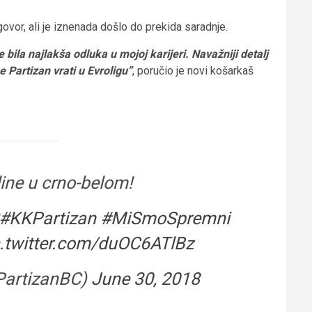
govor, ali je iznenada došlo do prekida saradnje.
 bila najlakša odluka u mojoj karijeri. Navažniji detalj
se Partizan vrati u Evroligu”
, poručio je novi košarkaš
ine u crno-belom!
#KKPartizan
#MiSmoSpremni
c.twitter.com/duOC6ATlBz
PartizanBC)
June 30, 2018