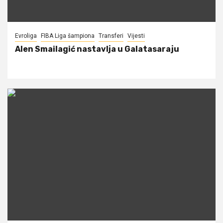
Evroliga
FIBA Liga šampiona
Transferi
Vijesti
Alen Smailagić nastavlja u Galatasaraju