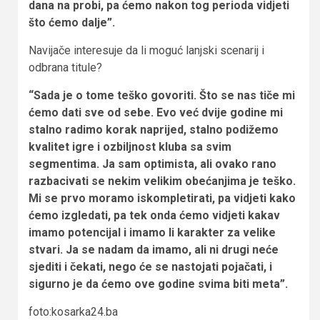
dana na probi, pa ćemo nakon tog perioda vidjeti
što ćemo dalje”.
Navijače interesuje da li moguć lanjski scenarij i
odbrana titule?
“Sada je o tome teško govoriti. Što se nas tiče mi
ćemo dati sve od sebe. Evo već dvije godine mi
stalno radimo korak naprijed, stalno podižemo
kvalitet igre i ozbiljnost kluba sa svim
segmentima. Ja sam optimista, ali ovako rano
razbacivati se nekim velikim obećanjima je teško.
Mi se prvo moramo iskompletirati, pa vidjeti kako
ćemo izgledati, pa tek onda ćemo vidjeti kakav
imamo potencijal i imamo li karakter za velike
stvari. Ja se nadam da imamo, ali ni drugi neće
sjediti i čekati, nego će se nastojati pojačati, i
sigurno je da ćemo ove godine svima biti meta”.
foto:kosarka24.ba