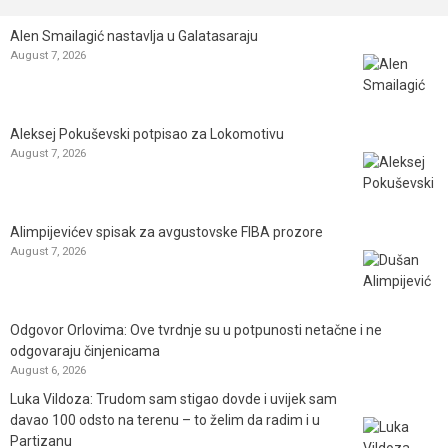
Alen Smailagić nastavlja u Galatasaraju
August 7, 2026
Aleksej Pokuševski potpisao za Lokomotivu
August 7, 2026
Alimpijevićev spisak za avgustovske FIBA prozore
August 7, 2026
Odgovor Orlovima: ​Ove tvrdnje su u potpunosti netačne i ne
odgovaraju činjenicama
August 6, 2026
Luka Vildoza: Trudom sam stigao dovde i uvijek sam
davao 100 odsto na terenu – to želim da radim i u
Partizanu