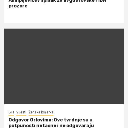
Alimpijevićev spisak za avgustovske FIBA
prozore
BiH
Vijesti
Ženska košarka
Odgovor Orlovima: ​Ove tvrdnje su u
potpunosti netačne i ne odgovaraju