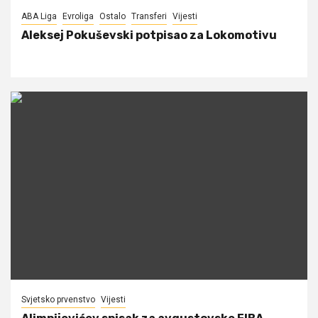
ABA Liga
Evroliga
Ostalo
Transferi
Vijesti
Aleksej Pokuševski potpisao za Lokomotivu
Svjetsko prvenstvo
Vijesti