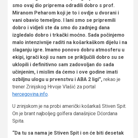
smo ovaj dio priprema odradili dobro s prof.
Miranom Peharom koji je to i ovdje u dvorani i
vani obavio temeljno. I lani smo se pripremili
dobro i vidjeli ste da smo do zadnjeg dana
izgledalo dobro i trkački moćno. Sada počinjemo
malo intenzivnije raditi na košarkaškom dijelu i na
slaganju igre. Imamo ponovo dobru atmosferu u
ekipi, igrači koji su nam se priključili dobro su se
uklopili i definitivno sam zadovoljan do sada
učinjenim, i mislim da ćemo i ove godine imati
ozbiljnu ulogu u prvenstvu i ABA 2 ligi”,
rekao je
trener Zrinjskog Hrvoje Vlašić za portal
hercegovina.info
.
U zrinjskom je na probi američki košarkaš Stiven Spit.
On je brant najboljeg golfera današnjice Dćordana
Spita.
“Da tu sa nama je Stiven Spit i on će biti desetak