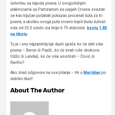
četvrtinu sa najviše poena. U ovogodišnjim
utakmicama sa Partizanom za uspjeh Crvene zvezde
se kao ključan podatak pokazao procenat šuta za tri
poena, a ukoliko ovoga puta crveno-bijeli budu šutirali
više od 35.5 odsto iza linije 6.75 dobićete
kvotu 1.85
na tiketu
.
Tu je i ono najzanimljviije dueli igrača: ko će dati više
poena – Beron ili Pejdž , ko će imati više skokova-
Odžo ili Lendejl, ko će više asistirati – Čović ili
Renfro?
Ako znaš odgovore na ova pitanja – trk u
Meridian
po
dobitni tiket!
About The Author