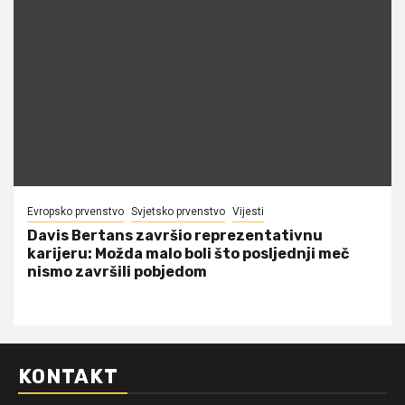
Evropsko prvenstvo
Svjetsko prvenstvo
Vijesti
Davis Bertans završio reprezentativnu
karijeru: Možda malo boli što posljednji meč
nismo završili pobjedom
KONTAKT