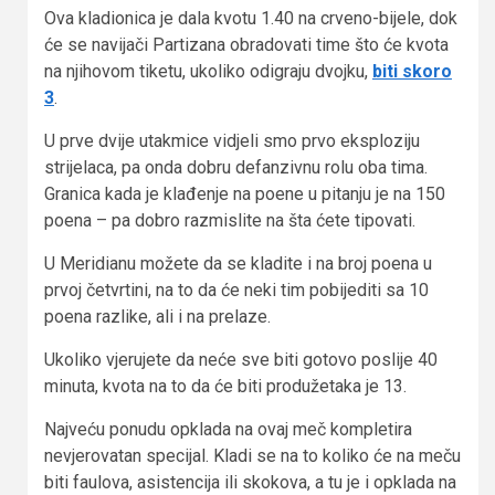
Ova kladionica je dala kvotu 1.40 na crveno-bijele, dok
će se navijači Partizana obradovati time što će kvota
na njihovom tiketu, ukoliko odigraju dvojku,
biti skoro
3
.
U prve dvije utakmice vidjeli smo prvo eksploziju
strijelaca, pa onda dobru defanzivnu rolu oba tima.
Granica kada je klađenje na poene u pitanju je na 150
poena – pa dobro razmislite na šta ćete tipovati.
U Meridianu možete da se kladite i na broj poena u
prvoj četvrtini, na to da će neki tim pobijediti sa 10
poena razlike, ali i na prelaze.
Ukoliko vjerujete da neće sve biti gotovo poslije 40
minuta, kvota na to da će biti produžetaka je 13.
Najveću ponudu opklada na ovaj meč kompletira
nevjerovatan specijal. Kladi se na to koliko će na meču
biti faulova, asistencija ili skokova, a tu je i opklada na