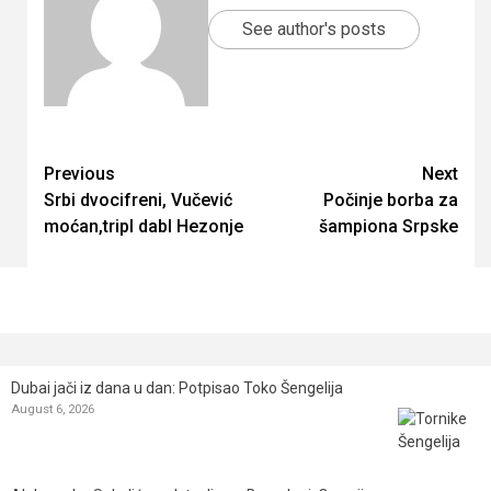
See author's posts
Continue
Previous
Next
Srbi dvocifreni, Vučević
Počinje borba za
Reading
moćan,tripl dabl Hezonje
šampiona Srpske
Dubai jači iz dana u dan: Potpisao Toko Šengelija
August 6, 2026