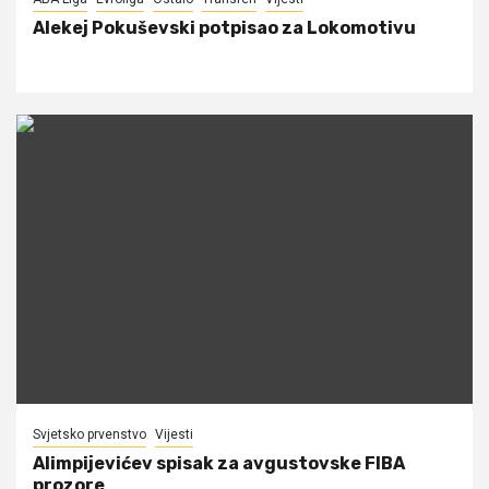
Alekej Pokuševski potpisao za Lokomotivu
Svjetsko prvenstvo
Vijesti
Alimpijevićev spisak za avgustovske FIBA
prozore