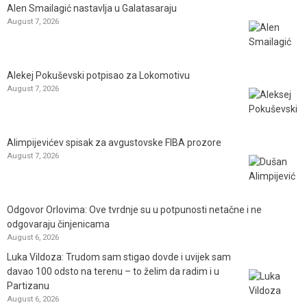
Alen Smailagić nastavlja u Galatasaraju
August 7, 2026
Alekej Pokuševski potpisao za Lokomotivu
August 7, 2026
Alimpijevićev spisak za avgustovske FIBA prozore
August 7, 2026
Odgovor Orlovima: ​Ove tvrdnje su u potpunosti netačne i ne
odgovaraju činjenicama
August 6, 2026
Luka Vildoza: Trudom sam stigao dovde i uvijek sam
davao 100 odsto na terenu – to želim da radim i u
Partizanu
August 6, 2026