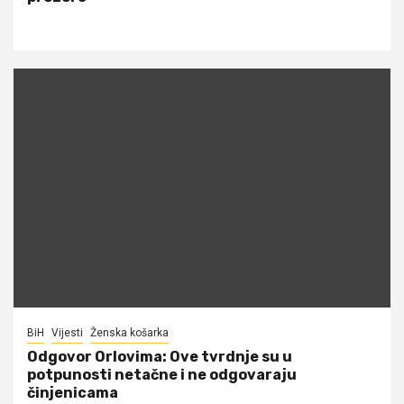
BiH
Vijesti
Ženska košarka
Odgovor Orlovima: ​Ove tvrdnje su u
potpunosti netačne i ne odgovaraju
činjenicama