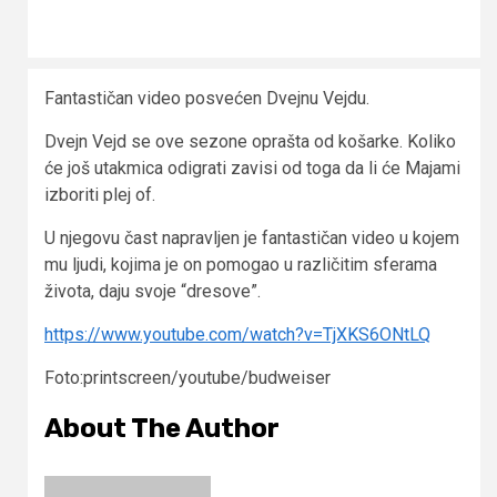
Fantastičan video posvećen Dvejnu Vejdu.
Dvejn Vejd se ove sezone oprašta od košarke. Koliko
će još utakmica odigrati zavisi od toga da li će Majami
izboriti plej of.
U njegovu čast napravljen je fantastičan video u kojem
mu ljudi, kojima je on pomogao u različitim sferama
života, daju svoje “dresove”.
https://www.youtube.com/watch?v=TjXKS6ONtLQ
Foto:printscreen/youtube/budweiser
About The Author