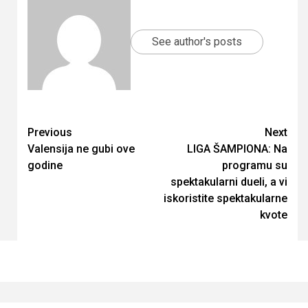
See author's posts
Continue
Previous
Next
Valensija ne gubi ove
LIGA ŠAMPIONA: Na
Reading
godine
programu su
spektakularni dueli, a vi
iskoristite spektakularne
kvote