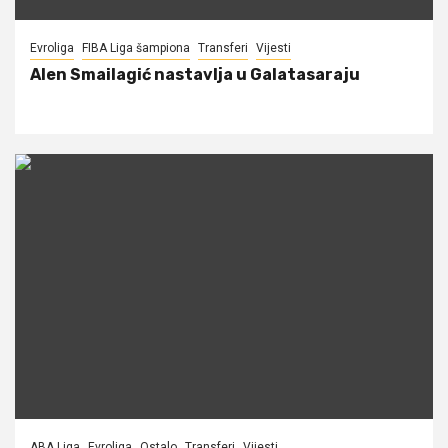
Evroliga
FIBA Liga šampiona
Transferi
Vijesti
Alen Smailagić nastavlja u Galatasaraju
ABA Liga
Evroliga
Ostalo
Transferi
Vijesti