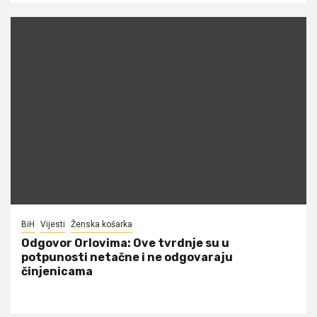
BiH
Vijesti
Ženska košarka
Odgovor Orlovima: ​Ove tvrdnje su u
potpunosti netačne i ne odgovaraju
činjenicama