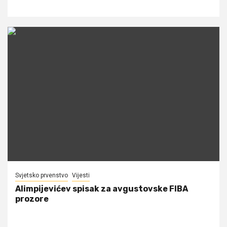
Svjetsko prvenstvo
Vijesti
Alimpijevićev spisak za avgustovske FIBA
prozore