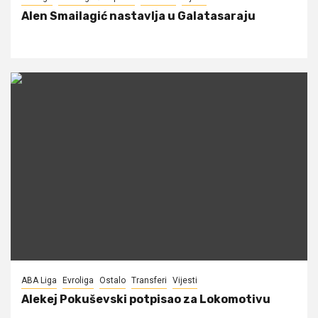
Alen Smailagić nastavlja u Galatasaraju
ABA Liga
Evroliga
Ostalo
Transferi
Vijesti
Alekej Pokuševski potpisao za Lokomotivu