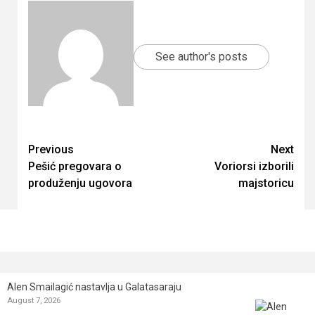
See author's posts
Continue
Previous
Next
Pešić pregovara o
Voriorsi izborili
Reading
produženju ugovora
majstoricu
Alen Smailagić nastavlja u Galatasaraju
August 7, 2026