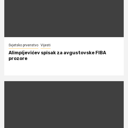
Svjetsko prvenstvo
Vijesti
Alimpijevićev spisak za avgustovske FIBA
prozore