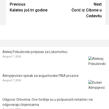
Continue
Previous
Next
Kalates još tri godine
Ćorić iz Cibone u
Reading
Cedevitu
Alekej Pokuševski potpisao za Lokomotivu
August 7, 2026
Alimpijevićev spisak za avgustovske FIBA prozore
August 7, 2026
Odgovor Orlovima: ​Ove tvrdnje su u potpunosti netačne i ne
odgovaraju činjenicama