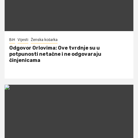
BiH
Vijesti
Ženska košarka
Odgovor Orlovima: ​Ove tvrdnje su u
potpunosti netačne i ne odgovaraju
činjenicama