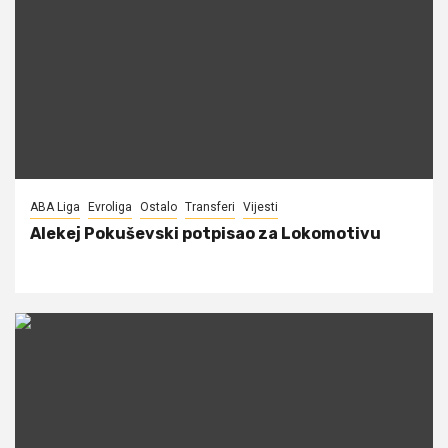
ABA Liga
Evroliga
Ostalo
Transferi
Vijesti
Alekej Pokuševski potpisao za Lokomotivu