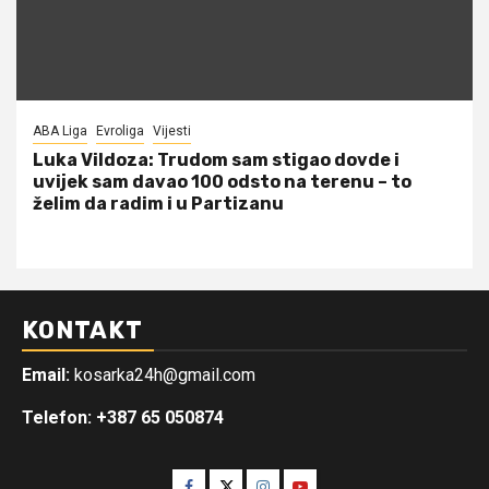
ABA Liga
Evroliga
Vijesti
Luka Vildoza: Trudom sam stigao dovde i
uvijek sam davao 100 odsto na terenu – to
želim da radim i u Partizanu
KONTAKT
Email:
kosarka24h@gmail.com
Telefon: +387 65 050874
Facebook
Twitter
Instagram
Youtube