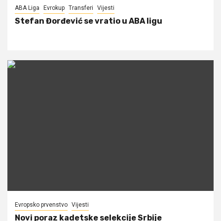
ABA Liga
Evrokup
Transferi
Vijesti
Stefan Đorđević se vratio u ABA ligu
Evropsko prvenstvo
Vijesti
Novi poraz kadetske selekcije Srbije