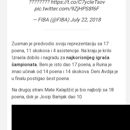
????????
https://t.co/C7ycIeTsov
pic.twitter.com/9ZjHPS8f6F
— FIBA (@FIBA)
July 22, 2018
Zusman je predvodio svoju reprezentaciju sa 17
poena, 11 skokova i 4 asistencije. Na kraju je krilo
Izraela dobilo i nagradu za
najkorisnijeg igrača
šampionata.
Beni je isto dao 17 poena, a Ruina je
imao učinak od 14 poena i 14 skokova. Deni Avdija je
u finalu postigao šest poena.
Na drugoj strani Mate Kalajdžić je bio najbolji sa 18
poena, dok je Josip Barnjak dao 10.