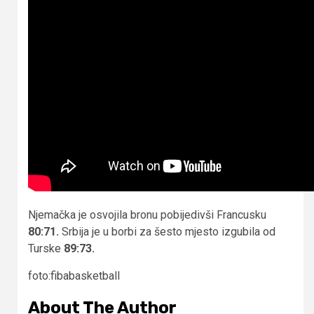
Njemačka je osvojila bronu pobijedivši Francusku
80:71.
Srbija je u borbi za šesto mjesto izgubila od
Turske
89:73.
foto:fibabasketball
About The Author