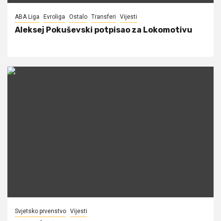
ABA Liga
Evroliga
Ostalo
Transferi
Vijesti
Aleksej Pokuševski potpisao za Lokomotivu
Svjetsko prvenstvo
Vijesti