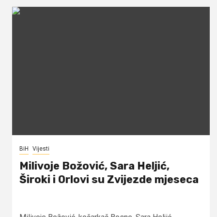
BiH
Vijesti
Milivoje Božović, Sara Heljić,
Široki i Orlovi su Zvijezde mjeseca