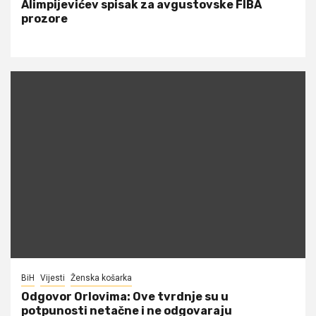
Alimpijevićev spisak za avgustovske FIBA
prozore
BiH
Vijesti
Ženska košarka
Odgovor Orlovima: ​Ove tvrdnje su u
potpunosti netačne i ne odgovaraju