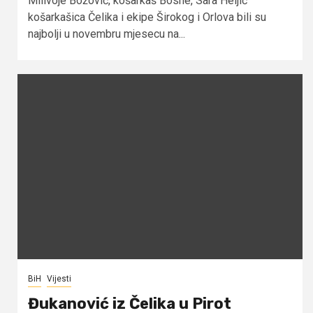
Milivoje Božović, košarkaš Bosne, Sara Heljić
košarkašica Čelika i ekipe Širokog i Orlova bili su
najbolji u novembru mjesecu na...
BiH
Vijesti
Đukanović iz Čelika u Pirot