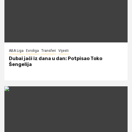
ABA Liga
Evroliga
Transferi
Vijesti
Dubai jači iz dana u dan: Potpisao Toko
Šengelija