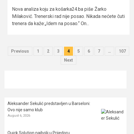
Nova analiza koju za košarka24.ba piše Žarko
Milaković. Trenerski rad nije posao. Nikada nećete čuti
trenera da kaže:„Idem na posao.“ On...
Posts
Previous
1
2
3
4
5
6
7
…
107
pagination
Next
Aleksander Sekulić predstavljen u Barseloni:
Ovo nije samo klub
August 6, 2026
Quick Solution najbolji u Prijedoru