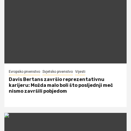
Evropsko prvenstvo
Svjetsko prvenstvo
Vijesti
Davis Bertans završio reprezentativnu
karijeru: Možda malo boli što posljednji meč
nismo završili pobjedom