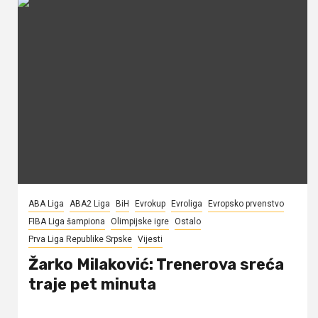
ABA Liga
ABA2 Liga
BiH
Evrokup
Evroliga
Evropsko prvenstvo
FIBA Liga šampiona
Olimpijske igre
Ostalo
Prva Liga Republike Srpske
Vijesti
Žarko Milaković: Trenerova sreća
traje pet minuta