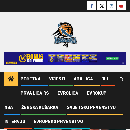
Skip
Facebook
Twitter
Instagra
Yout
to
content
POČETNA
VIJESTI
ABA LIGA
BIH
PRVA LIGA RS
EVROLIGA
EVROKUP
Home
Vijesti
NBA
Page 4
NBA
ŽENSKA KOŠARKA
SVJETSKO PRVENSTVO
NBA
INTERVJU
EVROPSKO PRVENSTVO