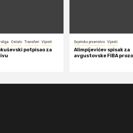
roliga
Ostalo
Transferi
Vijesti
Svjetsko prvenstvo
Vijesti
okuševski potpisao za
Alimpijevićev spisak za
ivu
avgustovske FIBA proz