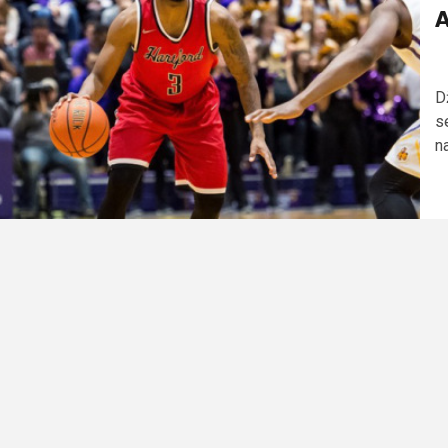
A
D
s
na