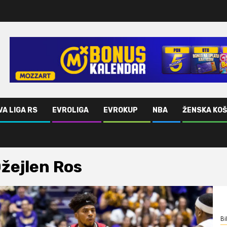
VA LIGA RS
EVROLIGA
EVROKUP
NBA
ŽENSKA KO
žejlen Ros
Bi