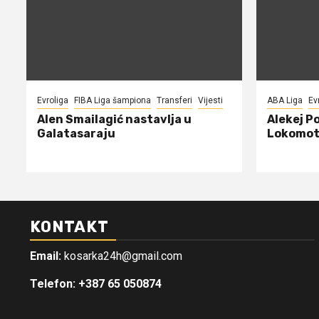
Evroliga
FIBA Liga šampiona
Transferi
Vijesti
ABA Liga
Ev
Alen Smailagić nastavlja u
Alekej P
Galatasaraju
Lokomot
KONTAKT
Email:
kosarka24h@gmail.com
Telefon: +387 65 050874