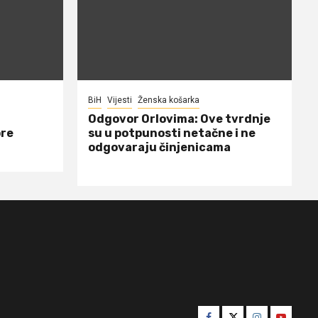
BiH
Vijesti
Ženska košarka
Odgovor Orlovima: ​Ove tvrdnje
ore
su u potpunosti netačne i ne
odgovaraju činjenicama
Facebook
Twitter
Instagram
Youtube