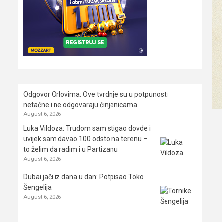
Odgovor Orlovima: ​Ove tvrdnje su u potpunosti
netačne i ne odgovaraju činjenicama
August 6, 2026
Luka Vildoza: Trudom sam stigao dovde i
uvijek sam davao 100 odsto na terenu –
to želim da radim i u Partizanu
August 6, 2026
Dubai jači iz dana u dan: Potpisao Toko
Šengelija
August 6, 2026