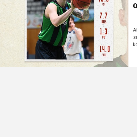
O
A
s
k