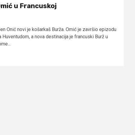
mić u Francuskoj
len Onić novi je košarkaš Burža. Omić je završio epizodu
a Huventudom, a nova destinacija je francuski Burž u
ome...