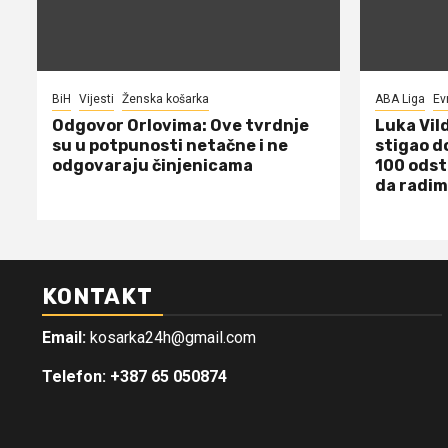
BiH
Vijesti
Ženska košarka
ABA Liga
Ev
Odgovor Orlovima: ​Ove tvrdnje
Luka Vil
su u potpunosti netačne i ne
stigao d
odgovaraju činjenicama
100 odst
da radim
KONTAKT
Email:
kosarka24h@gmail.com
Telefon: +387 65 050874