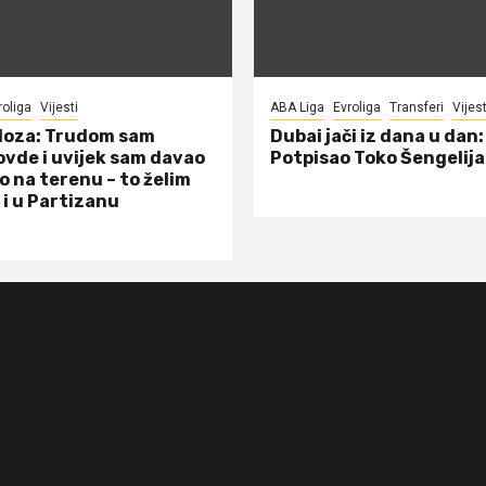
roliga
Vijesti
ABA Liga
Evroliga
Transferi
Vijest
doza: Trudom sam
Dubai jači iz dana u dan:
ovde i uvijek sam davao
Potpisao Toko Šengelija
o na terenu – to želim
 i u Partizanu