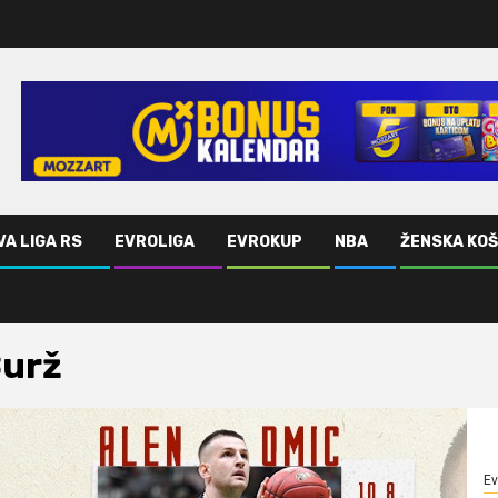
VA LIGA RS
EVROLIGA
EVROKUP
NBA
ŽENSKA KO
urž
Ev