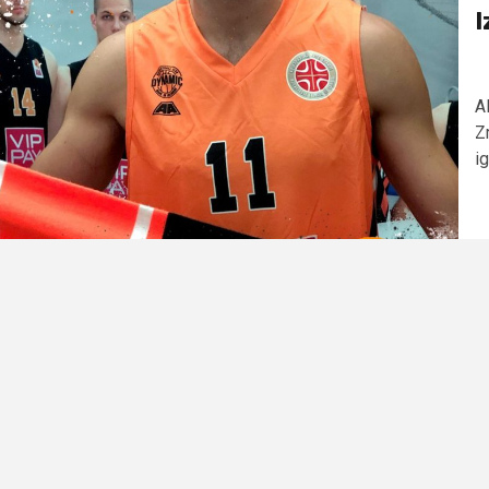
I
A
Z
ig