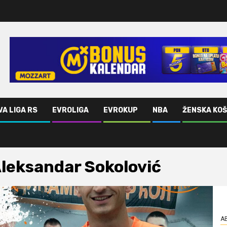
VA LIGA RS
EVROLIGA
EVROKUP
NBA
ŽENSKA KO
leksandar Sokolović
AB