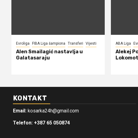
Evroliga
FIBA Liga šampiona
Transferi
Vijesti
ABA Liga
Ev
Alen Smailagić nastavlja u
Alekej P
Galatasaraju
Lokomot
KONTAKT
Email:
kosarka24h@gmail.com
Telefon: +387 65 050874