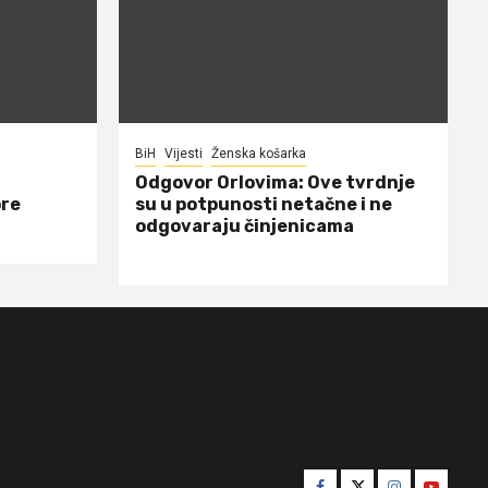
BiH
Vijesti
Ženska košarka
Odgovor Orlovima: ​Ove tvrdnje
ore
su u potpunosti netačne i ne
odgovaraju činjenicama
Facebook
Twitter
Instagram
Youtube