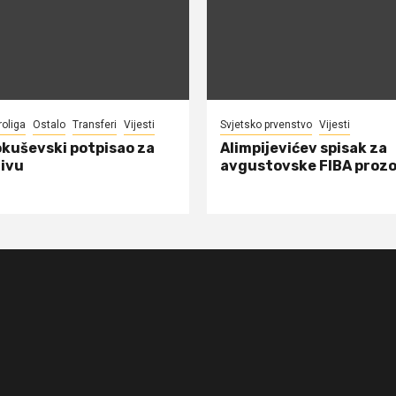
roliga
Ostalo
Transferi
Vijesti
Svjetsko prvenstvo
Vijesti
okuševski potpisao za
Alimpijevićev spisak za
ivu
avgustovske FIBA proz