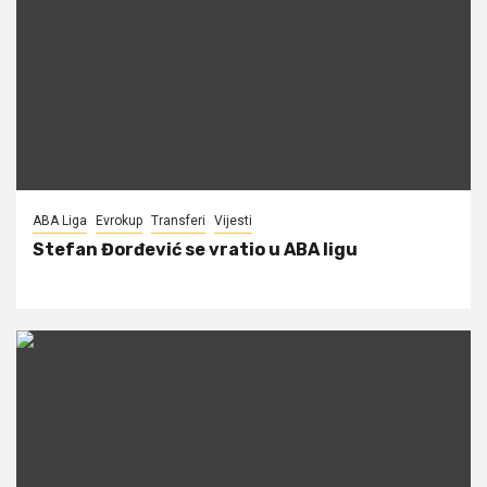
ABA Liga
Evrokup
Transferi
Vijesti
Stefan Đorđević se vratio u ABA ligu