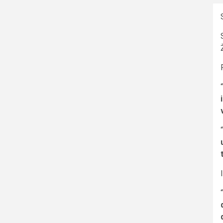
“
“
“