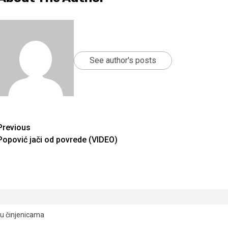
See author's posts
Continue
Previous
Popović jači od povrede (VIDEO)
Reading
ju činjenicama