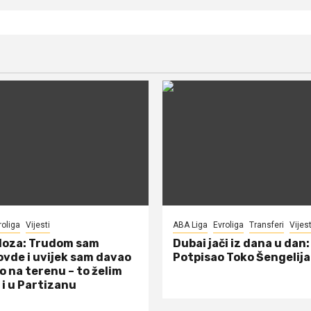
roliga
Vijesti
ABA Liga
Evroliga
Transferi
Vijest
doza: Trudom sam
Dubai jači iz dana u dan:
ovde i uvijek sam davao
Potpisao Toko Šengelija
o na terenu – to želim
 i u Partizanu