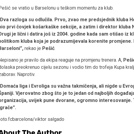
Pešić se vratio u Barselonu u teškom momentu za klub.
Dva razloga su odlučila. Prvo, zvao me predsjednik kluba
bio prvi čovjek košarkaške sekcije, a zatim i direktor kluba 
Drugi je lični i datira još iz 2004. godine kada sam otišao iz
politikom kluba koja je podrazumijevala korenite promjene.
Barseloni”,
rekao je
Pešić
.
Nepisano je pravilo da ekipa reaguje na promjenu trenera. A,
Peši
dolaska preokrenuo cijelu sezonu i vodio tim do trofeja Kupa kral
zaborav. Naprotiv.
Domaća liga i Evroliga su važna takmičenja, ali nigde u Evropi
Španiji. Vjerovatno zbog što je to jedan od najboljih događaj
organizacija, uvijek pune dvorane, ogromno interesovanje. T
igrače”.
foto.fcbarcelona/viktor salgado
About The Author