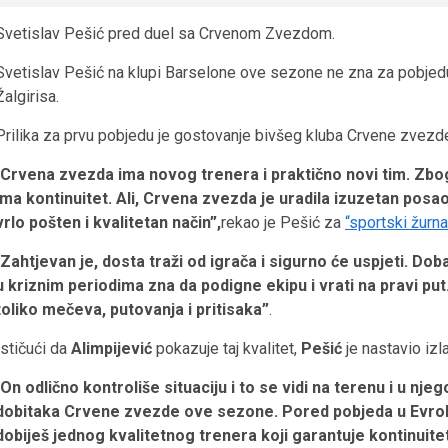
Svetislav Pešić pred duel sa Crvenom Zvezdom.
Svetislav Pešić na klupi Barselone ove sezone ne zna za pobjedu 
Žalgirisa.
Prilika za prvu pobjedu je gostovanje bivšeg kluba Crvene zvezd
Crvena zvezda ima novog trenera i praktično novi tim. Zbog 
ima kontinuitet. Ali, Crvena zvezda je uradila izuzetan posa
vrlo pošten i kvalitetan način”,
rekao je Pešić za
“sportski žurna
Zahtjevan je, dosta traži od igrača i sigurno će uspjeti. Doba
u kriznim periodima zna da podigne ekipu i vrati na pravi 
toliko mečeva, putovanja i pritisaka”
.
Ističući da
Alimpijević
pokazuje taj kvalitet,
Pešić
je nastavio izl
On odlično kontroliše situaciju i to se vidi na terenu i u nj
dobitaka Crvene zvezde ove sezone. Pored pobjeda u Evroligi,
dobiješ jednog kvalitetnog trenera koji garantuje
kontinuite