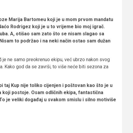
 Hoze Marija Bartomeu koji je u mom prvom mandatu
Naćo Rodrigez koji je u to vrijeme bio moj igrač.
 kluba. A, otišao sam zato što se nisam slagao sa
 Nisam to podržao i na neki način ostao sam dužan
ć
je ne samo preokrenuo ekipu, već ubrzo nakon svog
ja. Kako god da se završi, to više neće biti sezona za
 taj Kup nije toliko cijenjen i poštovan kao što je u
a koji postoje. Osam odličnih ekipa, fantastična
o je veliki događaj u svakom smislu i silno motiviše