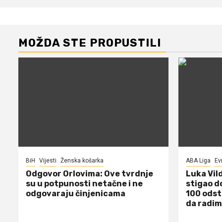
MOŽDA STE PROPUSTILI
BiH
Vijesti
Ženska košarka
ABA Liga
Ev
Odgovor Orlovima: ​Ove tvrdnje
Luka Vil
su u potpunosti netačne i ne
stigao d
odgovaraju činjenicama
100 odst
da radim