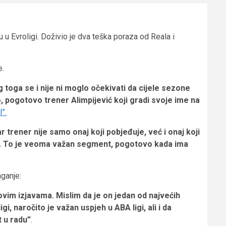
u Evroligi. Doživio je dva teška poraza od Reala i
e.
toga se i nije ni moglo očekivati da cijele sezone
o, pogotovo trener Alimpijević koji gradi svoje ime na
l”.
r trener nije samo onaj koji pobjeđuje, već i onaj koji
put. To je veoma važan segment, pogotovo kada ima
aganje:
egovim izjavama. Mislim da je on jedan od najvećih
 naročito je važan uspjeh u ABA ligi, ali i da
t u radu”
.