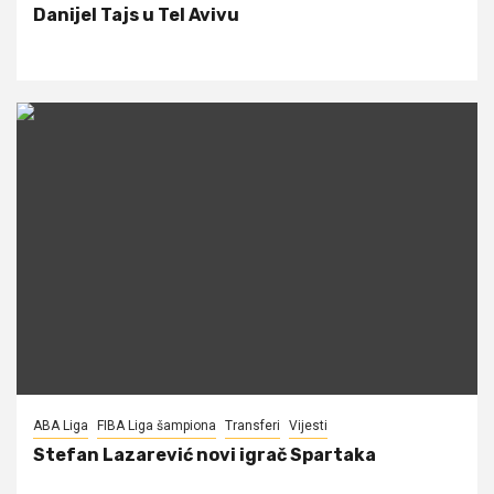
Danijel Tajs u Tel Avivu
ABA Liga
FIBA Liga šampiona
Transferi
Vijesti
Stefan Lazarević novi igrač Spartaka