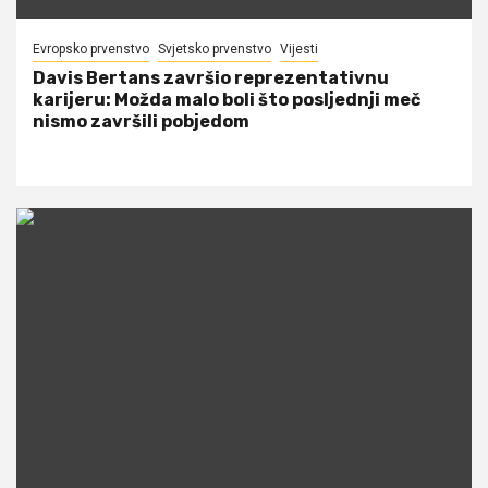
Evropsko prvenstvo
Svjetsko prvenstvo
Vijesti
Davis Bertans završio reprezentativnu
karijeru: Možda malo boli što posljednji meč
nismo završili pobjedom