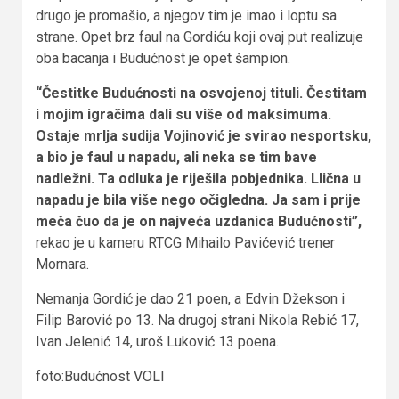
drugo je promašio, a njegov tim je imao i loptu sa
strane. Opet brz faul na Gordiću koji ovaj put realizuje
oba bacanja i Budućnost je opet šampion.
“Čestitke Budućnosti na osvojenoj tituli. Čestitam
i mojim igračima dali su više od maksimuma.
Ostaje mrlja sudija Vojinović je svirao nesportsku,
a bio je faul u napadu, ali neka se tim bave
nadležni. Ta odluka je riješila pobjednika. Llična u
napadu je bila više nego očigledna. Ja sam i prije
meča čuo da je on najveća uzdanica Budućnosti”,
rekao je u kameru RTCG Mihailo Pavićević trener
Mornara.
Nemanja Gordić je dao 21 poen, a Edvin Džekson i
Filip Barović po 13. Na drugoj strani Nikola Rebić 17,
Ivan Jelenić 14, uroš Luković 13 poena.
foto:Budućnost VOLI