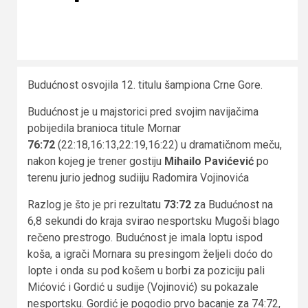
Budućnost osvojila 12. titulu šampiona Crne Gore.
Budućnost je u majstorici pred svojim navijačima
pobijedila branioca titule Mornar
76:72
(22:18,16:13,22:19,16:22) u dramatičnom meču,
nakon kojeg je trener gostiju
Mihailo Pavićević
po
terenu jurio jednog sudiiju Radomira Vojinovića
Razlog je što je pri rezultatu
73:72
za Budućnost na
6,8 sekundi do kraja svirao nesportsku Mugoši blago
rečeno prestrogo. Budućnost je imala loptu ispod
koša, a igrači Mornara su presingom željeli doćo do
lopte i onda su pod košem u borbi za poziciju pali
Mićović i Gordić u sudije (Vojinović) su pokazale
nesportsku. Gordić je pogodio prvo bacanje za 74:72,