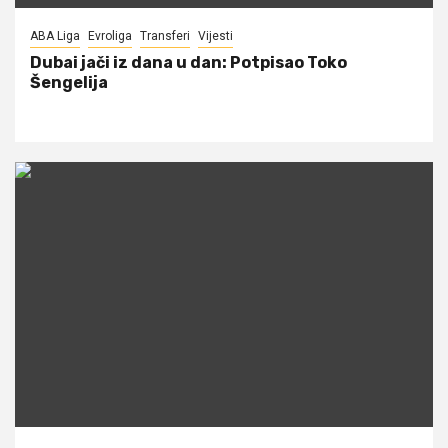
ABA Liga
Evroliga
Transferi
Vijesti
Dubai jači iz dana u dan: Potpisao Toko
Šengelija