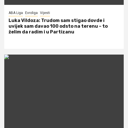
ABA Liga
Evroliga
Vijesti
Luka Vildoza: Trudom sam stigao dovde i
uvijek sam davao 100 odsto na terenu – to
želim da radim i u Partizanu