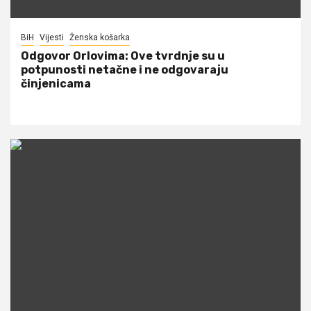
BiH
Vijesti
Ženska košarka
Odgovor Orlovima: ​Ove tvrdnje su u
potpunosti netačne i ne odgovaraju
činjenicama