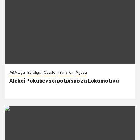
ABA Liga
Evroliga
Ostalo
Transferi
Vijesti
Alekej Pokuševski potpisao za Lokomotivu