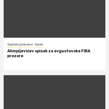
Svjetsko prvenstvo
Vijesti
Alimpijevićev spisak za avgustovske FIBA
prozore