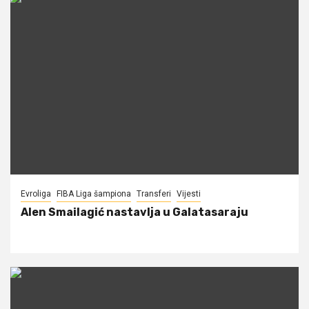
Evroliga
FIBA Liga šampiona
Transferi
Vijesti
Alen Smailagić nastavlja u Galatasaraju