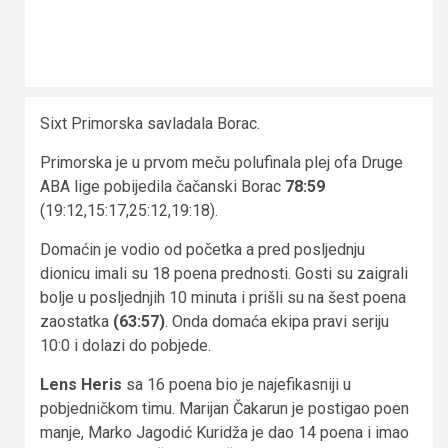
Sixt Primorska savladala Borac.
Primorska je u prvom meču polufinala plej ofa Druge
ABA lige pobijedila čačanski Borac
78:59
(19:12,15:17,25:12,19:18).
Domaćin je vodio od početka a pred posljednju
dionicu imali su 18 poena prednosti. Gosti su zaigrali
bolje u posljednjih 10 minuta i prišli su na šest poena
zaostatka
(63:57)
. Onda domaća ekipa pravi seriju
10:0 i dolazi do pobjede.
Lens Heris
sa 16 poena bio je najefikasniji u
pobjedničkom timu. Marijan Čakarun je postigao poen
manje, Marko Jagodić Kuridža je dao 14 poena i imao