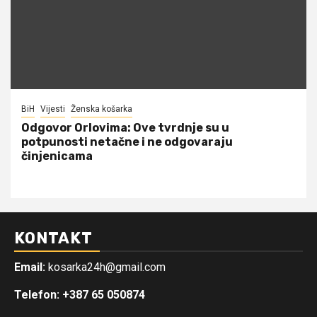
BiH
Vijesti
Ženska košarka
Odgovor Orlovima: ​Ove tvrdnje su u
potpunosti netačne i ne odgovaraju
činjenicama
KONTAKT
Email:
kosarka24h@gmail.com
Telefon: +387 65 050874