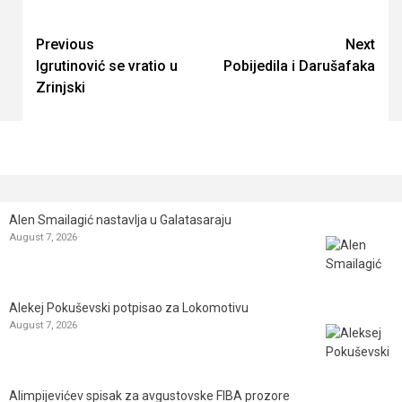
Continue
Previous
Next
Igrutinović se vratio u
Pobijedila i Darušafaka
Reading
Zrinjski
Alen Smailagić nastavlja u Galatasaraju
August 7, 2026
Alekej Pokuševski potpisao za Lokomotivu
August 7, 2026
Alimpijevićev spisak za avgustovske FIBA prozore