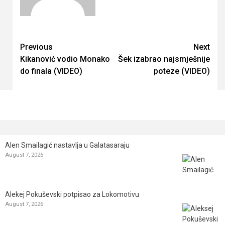
Continue
Previous
Next
Kikanović vodio Monako
Šek izabrao najsmješnije
Reading
do finala (VIDEO)
poteze (VIDEO)
Alen Smailagić nastavlja u Galatasaraju
August 7, 2026
Alekej Pokuševski potpisao za Lokomotivu
August 7, 2026