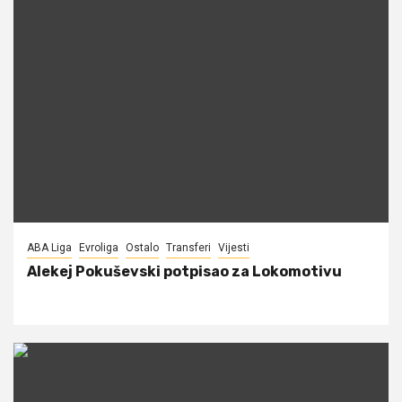
ABA Liga
Evroliga
Ostalo
Transferi
Vijesti
Alekej Pokuševski potpisao za Lokomotivu