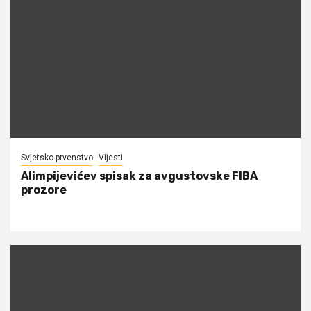
Svjetsko prvenstvo
Vijesti
Alimpijevićev spisak za avgustovske FIBA
prozore