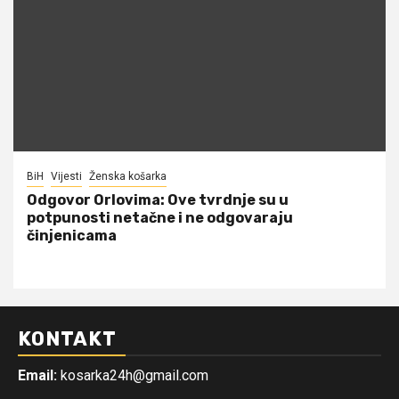
BiH
Vijesti
Ženska košarka
Odgovor Orlovima: ​Ove tvrdnje su u
potpunosti netačne i ne odgovaraju
činjenicama
KONTAKT
Email:
kosarka24h@gmail.com