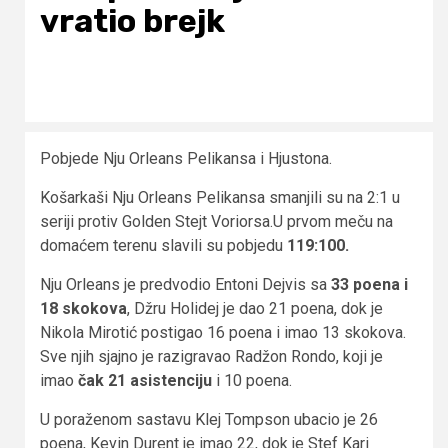
vratio brejk
Pobjede Nju Orleans Pelikansa i Hjustona.
Košarkaši Nju Orleans Pelikansa smanjili su na 2:1 u
seriji protiv Golden Stejt Voriorsa.U prvom meču na
domaćem terenu slavili su pobjedu
119:100.
Nju Orleans je predvodio Entoni Dejvis sa
33 poena i
18 skokova
, Džru Holidej je dao 21 poena, dok je
Nikola Mirotić postigao 16 poena i imao 13 skokova.
Sve njih sjajno je razigravao Radžon Rondo, koji je
imao
čak 21 asistenciju
i 10 poena.
U poraženom sastavu Klej Tompson ubacio je 26
poena, Kevin Durent je imao 22, dok je Stef Kari