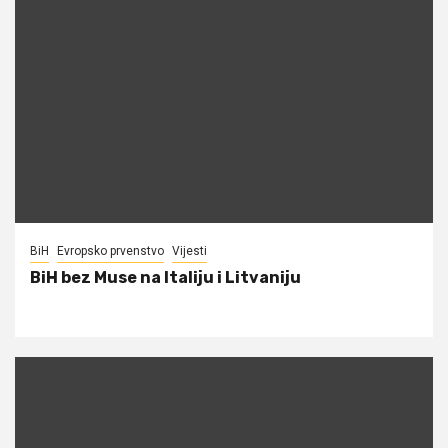
BiH
Evropsko prvenstvo
Vijesti
BiH bez Muse na Italiju i Litvaniju