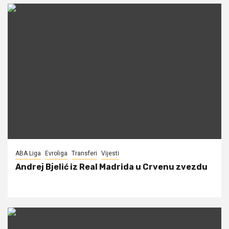
ABA Liga
Evroliga
Transferi
Vijesti
Andrej Bjelić iz Real Madrida u Crvenu zvezdu