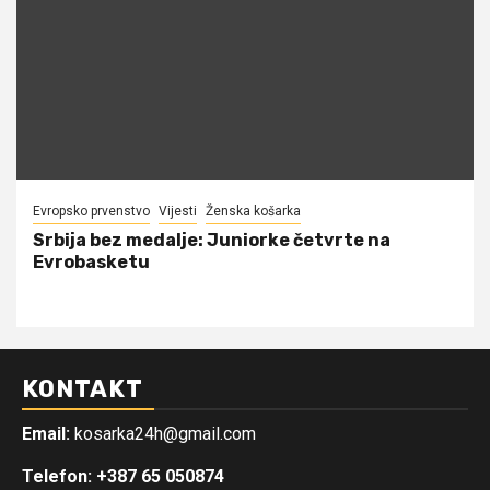
Evropsko prvenstvo
Vijesti
Ženska košarka
Srbija bez medalje: Juniorke četvrte na
Evrobasketu
KONTAKT
Email:
kosarka24h@gmail.com
Telefon: +387 65 050874