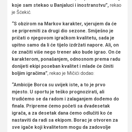
koje sam stekao u Banjaluci i inostranstvu”,
rekao
je Šćekić.
“S obzirom na Markov karakter, vjerujem da će
se pripremiti za drugi dio sezone. Smiješno je
pričati o njegovom igračkom kvalitetu, sada je
upitno samo da li će tijelo izdržati napore. Ali, on
će značiti više nego trener ako bude igrao. On će
karakterom, ponašanjem, odnosnom prema radu
donijeti ekipi poseban kvalitet i mlade će činiti
boljim igračima”
, rekao je Mičići dodao:
“Ambicije Borca su uvijek iste, a to je prvo
mjesto. U sportu je teško prognozirati, ali
trudićemo se da radom i zalaganjem dođemo do
finala. Pripreme ćemo početi sa dvadesetak
igrača, a za desetak dana ćemo odlučiti ko će
nastaviti da radi sa ekipom. Borac je otvoren za
sve igače koji kvalitetom mogu da zadovolje