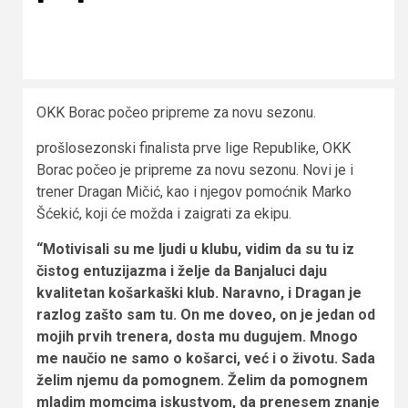
OKK Borac počeo pripreme za novu sezonu.
prošlosezonski finalista prve lige Republike, OKK
Borac počeo je pripreme za novu sezonu. Novi je i
trener Dragan Mičić, kao i njegov pomoćnik Marko
Šćekić, koji će možda i zaigrati za ekipu.
“Motivisali su me ljudi u klubu, vidim da su tu iz
čistog entuzijazma i želje da Banjaluci daju
kvalitetan košarkaški klub. Naravno, i Dragan je
razlog zašto sam tu. On me doveo, on je jedan od
mojih prvih trenera, dosta mu dugujem. Mnogo
me naučio ne samo o košarci, već i o životu. Sada
želim njemu da pomognem. Želim da pomognem
mladim momcima iskustvom, da prenesem znanje