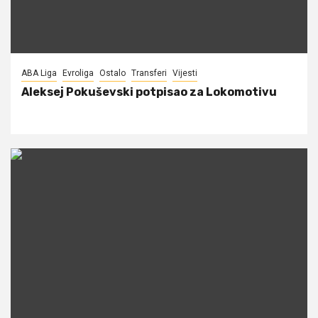
ABA Liga
Evroliga
Ostalo
Transferi
Vijesti
Aleksej Pokuševski potpisao za Lokomotivu