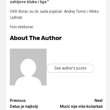
zahtjeve kluba i lige.”
OKK Borac su do sada pojačali Andrej Tomić i Mirko
Ljuboja.
foto:okkborac
About The Author
See author's posts
Continue
Previous
Next
Delux je najbolji
Murić nije više košarkaš
Reading