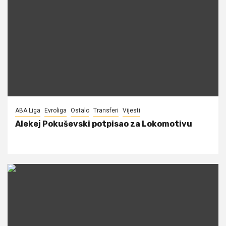
ABA Liga
Evroliga
Ostalo
Transferi
Vijesti
Alekej Pokuševski potpisao za Lokomotivu