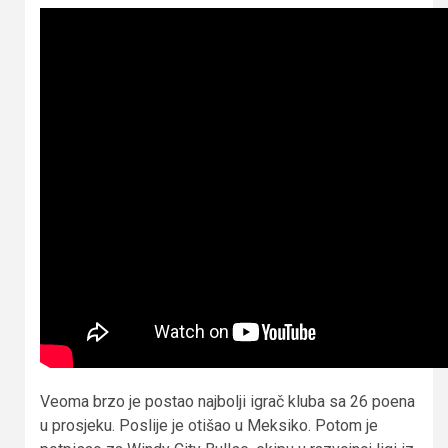
Veoma brzo je postao najbolji igrač kluba sa 26 poena
u prosjeku. Poslije je otišao u Meksiko. Potom je