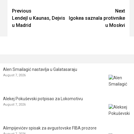
Continue
Previous
Next
Lendejl u Kaunas, Dejvis
Igokea saznala protivnike
Reading
u Madrid
u Moskvi
Alen Smailagić nastavlja u Galatasaraju
August 7, 2026
Alekej Pokuševski potpisao za Lokomotivu
August 7, 2026
Alimpijevićev spisak za avgustovske FIBA prozore
August 7, 2026