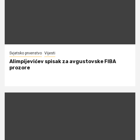
Svjetsko prvenstvo
Vijesti
Alimpijevićev spisak za avgustovske FIBA
prozore