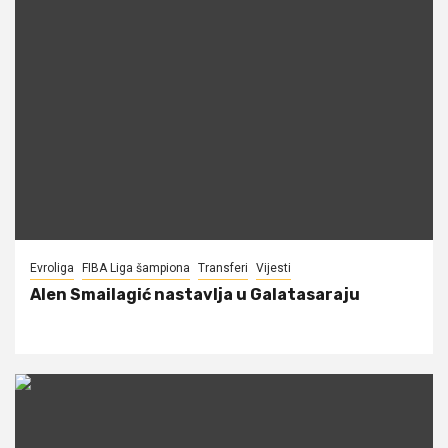
Evroliga
FIBA Liga šampiona
Transferi
Vijesti
Alen Smailagić nastavlja u Galatasaraju