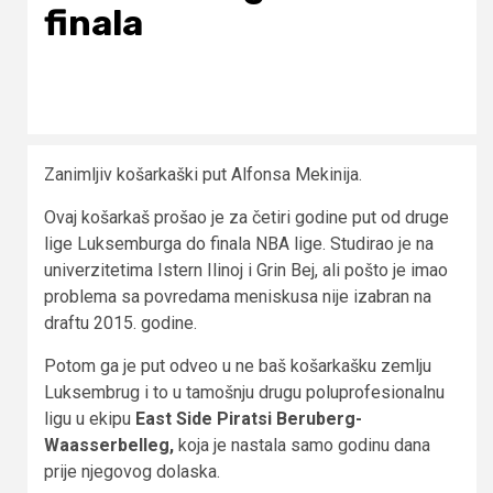
finala
Zanimljiv košarkaški put Alfonsa Mekinija.
Ovaj košarkaš prošao je za četiri godine put od druge
lige Luksemburga do finala NBA lige. Studirao je na
univerzitetima Istern Ilinoj i Grin Bej, ali pošto je imao
problema sa povredama meniskusa nije izabran na
draftu 2015. godine.
Potom ga je put odveo u ne baš košarkašku zemlju
Luksembrug i to u tamošnju drugu poluprofesionalnu
ligu u ekipu
East Side Piratsi Beruberg-
Waasserbelleg,
koja je nastala samo godinu dana
prije njegovog dolaska.