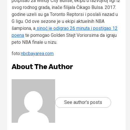
potpisao za Windy City Bullse, ekipu u razvojnoj ligi iz
svog rodnog grada, inače filijala Čikago Bulsa. 2017.
godine uzeli su ga Toronto Reptorsi i poslali nazad u
G ligu. Od ove sezone je u ekipi aktuelnih NBA
šampiona, a
sinoć je odigrao 26 minuta i postigao 12
poena
te pomogao Golden Stejt Voriorsima da igraju
peto NBA finale u nizu.
foto:
nbcbayarea.com
About The Author
See author's posts