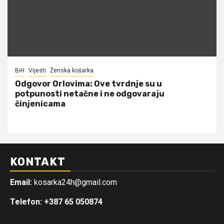
BiH
Vijesti
Ženska košarka
Odgovor Orlovima: ​Ove tvrdnje su u
potpunosti netačne i ne odgovaraju
činjenicama
KONTAKT
Email:
kosarka24h@gmail.com
Telefon: +387 65 050874