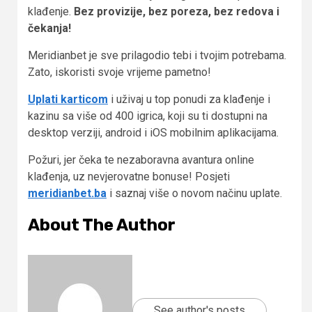
klađenje.
Bez provizije, bez poreza, bez redova i
čekanja!
Meridianbet je sve prilagodio tebi i tvojim potrebama.
Zato, iskoristi svoje vrijeme pametno!
Uplati karticom
i uživaj u top ponudi za klađenje i
kazinu sa više od 400 igrica, koji su ti dostupni na
desktop verziji, android i iOS mobilnim aplikacijama.
Požuri, jer čeka te nezaboravna avantura online
klađenja, uz nevjerovatne bonuse! Posjeti
meridianbet.ba
i saznaj više o novom načinu uplate.
About The Author
See author's posts