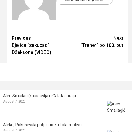
Continue
Previous
Next
Bjelica “zakucao”
“Trener” po 100. put
Reading
Džeksona (VIDEO)
Alen Smailagić nastavlja u Galatasaraju
August 7, 2026
Alekej Pokuševski potpisao za Lokomotivu
August 7, 2026