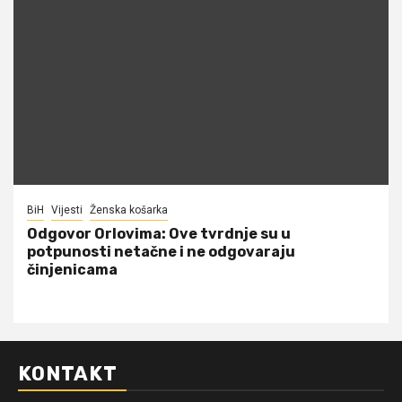
BiH
Vijesti
Ženska košarka
Odgovor Orlovima: ​Ove tvrdnje su u
potpunosti netačne i ne odgovaraju
činjenicama
KONTAKT