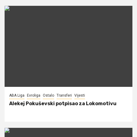
ABA Liga
Evroliga
Ostalo
Transferi
Vijesti
Alekej Pokuševski potpisao za Lokomotivu