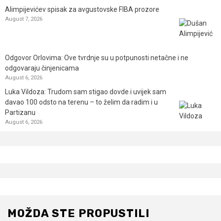
Alimpijevićev spisak za avgustovske FIBA prozore
August 7, 2026
Odgovor Orlovima: ​Ove tvrdnje su u potpunosti netačne i ne
odgovaraju činjenicama
August 6, 2026
Luka Vildoza: Trudom sam stigao dovde i uvijek sam
davao 100 odsto na terenu – to želim da radim i u
Partizanu
August 6, 2026
MOŽDA STE PROPUSTILI