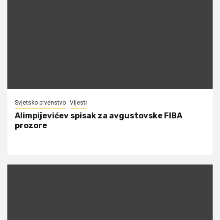
Svjetsko prvenstvo
Vijesti
Alimpijevićev spisak za avgustovske FIBA
prozore