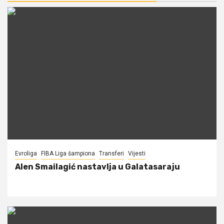
Evroliga
FIBA Liga šampiona
Transferi
Vijesti
Alen Smailagić nastavlja u Galatasaraju