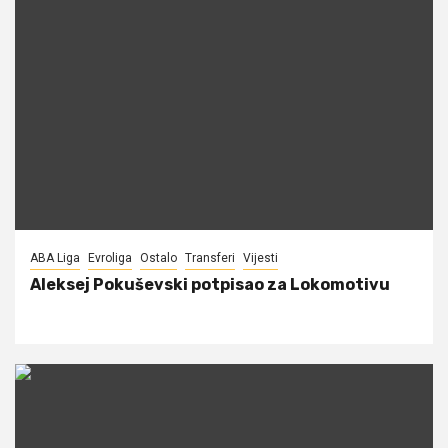
ABA Liga
Evroliga
Ostalo
Transferi
Vijesti
Aleksej Pokuševski potpisao za Lokomotivu