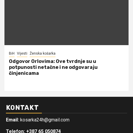
BiH
Vijesti
Ženska košarka
Odgovor Orlovima: ​Ove tvrdnje su u
potpunosti netačne i ne odgovaraju
činjenicama
KONTAKT
Email:
kosarka24h@gmail.com
Telefon: +387 65 050874