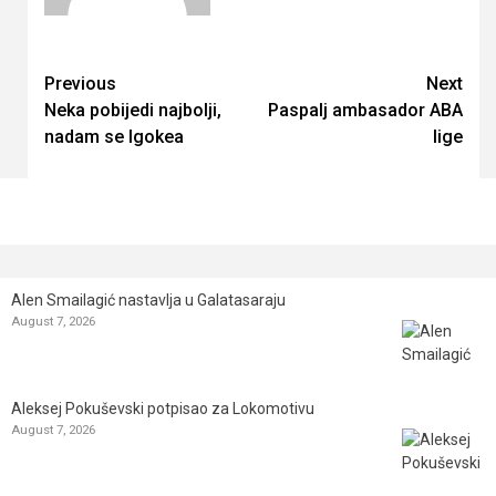
Continue
Previous
Next
Neka pobijedi najbolji,
Paspalj ambasador ABA
Reading
nadam se Igokea
lige
Alen Smailagić nastavlja u Galatasaraju
August 7, 2026
Aleksej Pokuševski potpisao za Lokomotivu
August 7, 2026