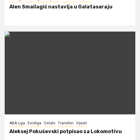
Alen Smailagić nastavlja u Galatasaraju
ABA Liga
Evroliga
Ostalo
Transferi
Vijesti
Aleksej Pokuševski potpisao za Lokomotivu