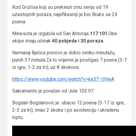
Kod Grizlisa koji su prekinuli crnu seriju od 19
uzastopnih poraza, najefikasniji je bio Bruks sa 24
poena.
Minesota je izgubila od San Antonija
117:101
.Obe
ekipe imaju učinak
40 pobjeda i 30 poraza.
Nemanaj Bjelica ponovo je dobio veliku minutažu,
punih 37 minuta.Za to vrijeme je postigao 7 poena (3-7
iz igre, 1-2 za tri), uz 8 skokova.
https://www.youtube.com/watch?v=ke3T–IlHwA
Sakramento je poražen od Jute 103:97.
Bogdan Bogdanović je ubacio 12 poena (5-17 iz igre,
2-3 za tri), imao 2 skoka i po asistenciju i ukradenu
loptu.