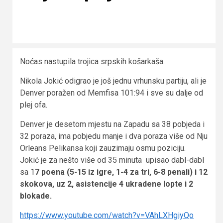
Noćas nastupila trojica srpskih košarkaša.
Nikola Jokić odigrao je još jednu vrhunsku partiju, ali je
Denver poražen od Memfisa 101:94 i sve su dalje od
plej ofa.
Denver je desetom mjestu na Zapadu sa 38 pobjeda i
32 poraza, ima pobjedu manje i dva poraza više od Nju
Orleans Pelikansa koji zauzimaju osmu poziciju.
Jokić je za nešto više od 35 minuta upisao dabl-dabl
sa 1
7 poena (5-15 iz igre, 1-4 za tri, 6-8 penali) i 12
skokova, uz 2, asistencije 4 ukradene lopte i 2
blokade.
https://www.youtube.com/watch?v=VAhLXHgiyQo