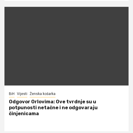
BiH
Vijesti
Ženska košarka
Odgovor Orlovima: ​Ove tvrdnje su u
potpunosti netačne i ne odgovaraju
činjenicama