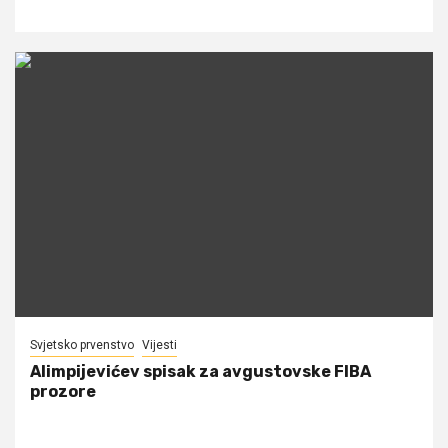
Svjetsko prvenstvo
Vijesti
Alimpijevićev spisak za avgustovske FIBA
prozore