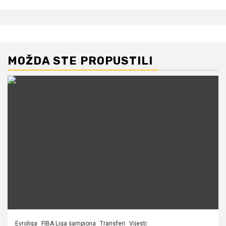
MOŽDA STE PROPUSTILI
Evroliga
FIBA Liga šampiona
Transferi
Vijesti