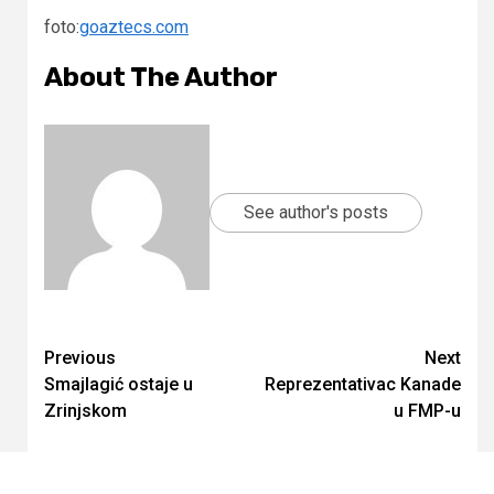
foto:
goaztecs.com
About The Author
See author's posts
Continue
Previous
Next
Smajlagić ostaje u
Reprezentativac Kanade
Reading
Zrinjskom
u FMP-u