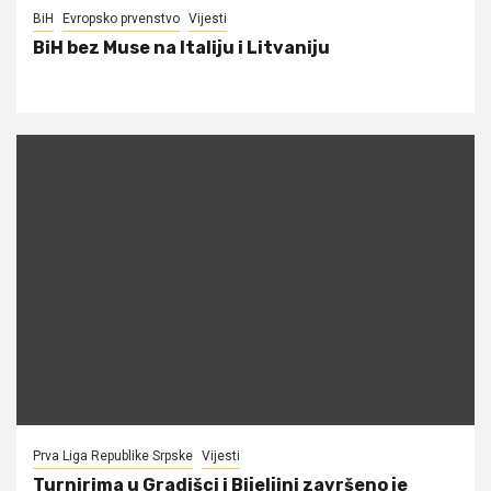
BiH
Evropsko prvenstvo
Vijesti
BiH bez Muse na Italiju i Litvaniju
Prva Liga Republike Srpske
Vijesti
Turnirima u Gradišci i Bijeljini završeno je