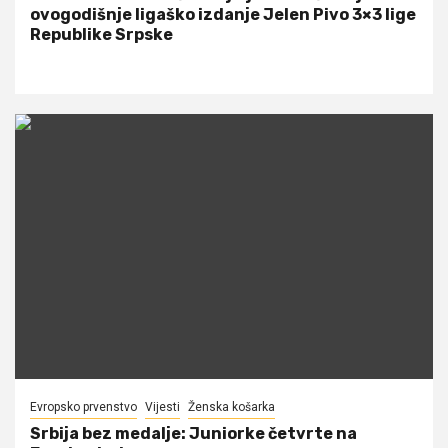
ovogodišnje ligaško izdanje Jelen Pivo 3×3 lige
Republike Srpske
Evropsko prvenstvo
Vijesti
Ženska košarka
Srbija bez medalje: Juniorke četvrte na