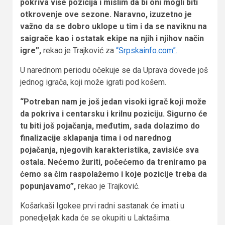
pokriva više pozicija i mislim da bi oni mogli biti
otkrovenje ove sezone. Naravno, izuzetno je
važno da se dobro uklope u tim i da se naviknu na
saigrače kao i ostatak ekipe na njih i njihov način
igre”,
rekao je Trajković za
“Srpskainfo.com”.
U narednom periodu očekuje se da Uprava dovede još
jednog igrača, koji može igrati pod košem.
“Potreban nam je još jedan visoki igrač koji može
da pokriva i centarsku i krilnu poziciju. Sigurno će
tu biti još pojačanja, međutim, sada dolazimo do
finalizacije sklapanja tima i od narednog
pojačanja, njegovih karakteristika, zavisiće sva
ostala. Nećemo žuriti, počećemo da treniramo pa
ćemo sa čim raspolažemo i koje pozicije treba da
popunjavamo”,
rekao je Trajković.
Košarkaši Igokee prvi radni sastanak će imati u
ponedjeljak kada će se okupiti u Laktašima.