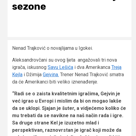
sezone
Nenad Trajković o novajlijama u Igokei.
Aleksandrovčani su ovog ljeta angažovali tri nova
igrača, iskusnog
Savu Lešića
i dva Amerikanca
Treja
Kejla
i Džimija
Gejvina.
Trener Nenad Trajković smatra
da će Amerikanci biti veliko iznenađenje.
“Radi se o zaista kvalitetnim igračima, Gejvin je
već igrao u Evropi i mislim da bi on mogao lakše
da se uklopi. Sjajan je šuter, a vidjećemo koliko će
mu trebati da se navikne na naš način rada i igre.
Sa druge strane Kel je izuzetno mlad i
perspektivan, raznovrstan je igrač koji može da