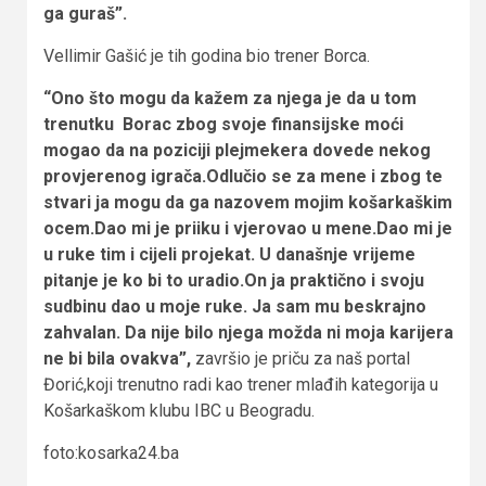
ga guraš”.
Vellimir Gašić je tih godina bio trener Borca.
“Ono što mogu da kažem za njega je da u tom
trenutku Borac zbog svoje finansijske moći
mogao da na poziciji plejmekera dovede nekog
provjerenog igrača.Odlučio se za mene i zbog te
stvari ja mogu da ga nazovem mojim košarkaškim
ocem.Dao mi je priiku i vjerovao u mene.Dao mi je
u ruke tim i cijeli projekat. U današnje vrijeme
pitanje je ko bi to uradio.On ja praktično i svoju
sudbinu dao u moje ruke. Ja sam mu beskrajno
zahvalan. Da nije bilo njega možda ni moja karijera
ne bi bila ovakva”,
završio je priču za naš portal
Đorić,koji trenutno radi kao trener mlađih kategorija u
Košarkaškom klubu IBC u Beogradu.
foto:kosarka24.ba