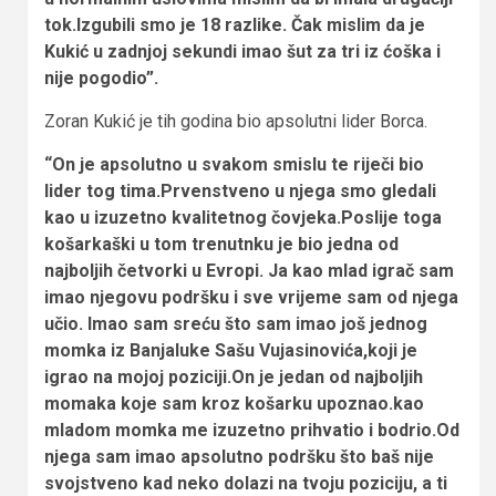
tok.Izgubili smo je 18 razlike. Čak mislim da je
Kukić u zadnjoj sekundi imao šut za tri iz ćoška i
nije pogodio”.
Zoran Kukić je tih godina bio apsolutni lider Borca.
“On je apsolutno u svakom smislu te riječi bio
lider tog tima.Prvenstveno u njega smo gledali
kao u izuzetno kvalitetnog čovjeka.Poslije toga
košarkaški u tom trenutnku je bio jedna od
najboljih četvorki u Evropi. Ja kao mlad igrač sam
imao njegovu podršku i sve vrijeme sam od njega
učio. Imao sam sreću što sam imao još jednog
momka iz Banjaluke Sašu Vujasinovića,koji je
igrao na mojoj poziciji.On je jedan od najboljih
momaka koje sam kroz košarku upoznao.kao
mladom momka me izuzetno prihvatio i bodrio.Od
njega sam imao apsolutno podršku što baš nije
svojstveno kad neko dolazi na tvoju poziciju, a ti