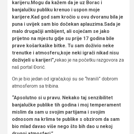
karijeru.Mogu da kažem da je uz Borac i
banjalučku publiku krenuo i uspon moje
karijere.Kad god sam kročio u ovu dvoranu bila je
puna i uvijek sam bio dočekan aplauzima.Sada je
malo drugačiji ambijent, ali osjećam se jako
prijetno na mjestu gdje su prije 17 godina bile
prave košarkaške bitke. Tu sam doživio neke
trenutke i atmosferu,koje neki igrači nikad nisu
doživjeli u karijeri”,
rekao je na početku razgovora za
naš portal Đorić.
On je bio jedan od igrača,koji su se “hranili” dobrom
atmosferom sa tribina.
“Apsolutno si u pravu. Nekako taj senzibilitet
banjalučke publike tih godina i moj temperament
mislim da sam u svojim partijama i svojim
odnosom na krlima te publike s obzirom da sam
bio mlad davao više nego što bih dao u nekoj
drugoj atmosferi.”