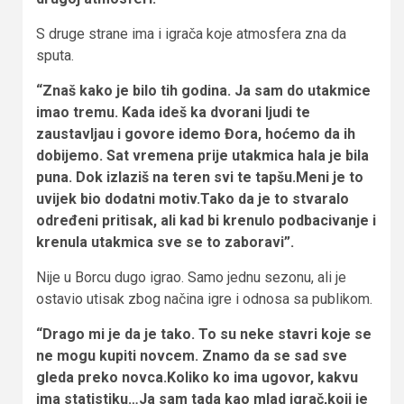
S druge strane ima i igrača koje atmosfera zna da
sputa.
“Znaš kako je bilo tih godina. Ja sam do utakmice
imao tremu. Kada ideš ka dvorani ljudi te
zaustavljau i govore idemo Đora, hoćemo da ih
dobijemo. Sat vremena prije utakmica hala je bila
puna. Dok izlaziš na teren svi te tapšu.Meni je to
uvijek bio dodatni motiv.Tako da je to stvaralo
određeni pritisak, ali kad bi krenulo podbacivanje i
krenula utakmica sve se to zaboravi”.
Nije u Borcu dugo igrao. Samo jednu sezonu, ali je
ostavio utisak zbog načina igre i odnosa sa publikom.
“Drago mi je da je tako. To su neke stavri koje se
ne mogu kupiti novcem. Znamo da se sad sve
gleda preko novca.Koliko ko ima ugovor, kakvu
ima statistiku…Ja sam tada kao mlad igrač,koji je