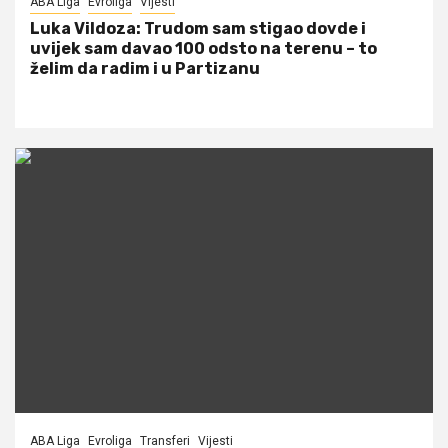
ABA Liga
Evroliga
Vijesti
Luka Vildoza: Trudom sam stigao dovde i
uvijek sam davao 100 odsto na terenu – to
želim da radim i u Partizanu
ABA Liga
Evroliga
Transferi
Vijesti