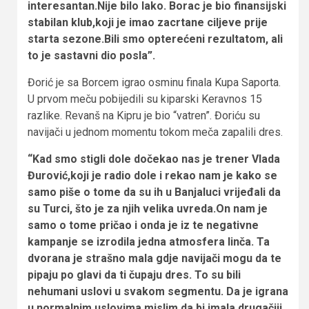
interesantan.Nije bilo lako. Borac je bio finansijski
stabilan klub,koji je imao zacrtane ciljeve prije
starta sezone.Bili smo opterećeni rezultatom, ali
to je sastavni dio posla”.
Đorić je sa Borcem igrao osminu finala Kupa Saporta.
U prvom meču pobijedili su kiparski Keravnos 15
razlike. Revanš na Kipru je bio “vatren”. Đoriću su
navijači u jednom momentu tokom meča zapalili dres.
“Kad smo stigli dole dočekao nas je trener Vlada
Đurović,koji je radio dole i rekao nam je kako se
samo piše o tome da su ih u Banjaluci vrijeđali da
su Turci, što je za njih velika uvreda.On nam je
samo o tome pričao i onda je iz te negativne
kampanje se izrodila jedna atmosfera linča. Ta
dvorana je strašno mala gdje navijači mogu da te
pipaju po glavi da ti čupaju dres. To su bili
nehumani uslovi u svakom segmentu. Da je igrana
u normalnim uslovima mislim da bi imala drugačiji