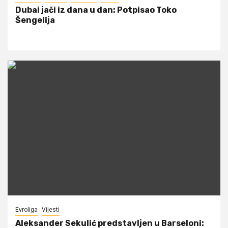
Dubai jači iz dana u dan: Potpisao Toko
Šengelija
Evroliga
Vijesti
Aleksander Sekulić predstavljen u Barseloni: