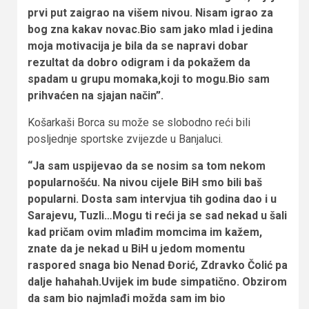
prvi put zaigrao na višem nivou. Nisam igrao za
bog zna kakav novac.Bio sam jako mlad i jedina
moja motivacija je bila da se napravi dobar
rezultat da dobro odigram i da pokažem da
spadam u grupu momaka,koji to mogu.Bio sam
prihvaćen na sjajan način”.
Košarkaši Borca su može se slobodno reći bili
posljednje sportske zvijezde u Banjaluci.
“Ja sam uspijevao da se nosim sa tom nekom
popularnošću. Na nivou cijele BiH smo bili baš
popularni. Dosta sam intervjua tih godina dao i u
Sarajevu, Tuzli…Mogu ti reći ja se sad nekad u šali
kad pričam ovim mlađim momcima im kažem,
znate da je nekad u BiH u jedom momentu
raspored snaga bio Nenad Đorić, Zdravko Čolić pa
dalje hahahah.Uvijek im bude simpatično. Obzirom
da sam bio najmlađi možda sam im bio