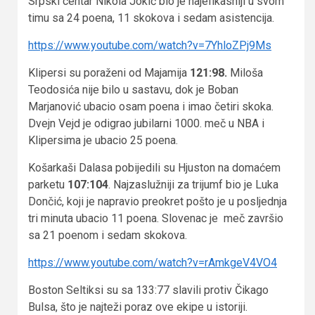
Srpski centar Nikola Jokić bio je najefikasniji u svom
timu sa 24 poena, 11 skokova i sedam asistencija.
https://www.youtube.com/watch?v=7YhloZPj9Ms
Klipersi su poraženi od Majamija
121:98.
Miloša
Teodosića nije bilo u sastavu, dok je Boban
Marjanović ubacio osam poena i imao četiri skoka.
Dvejn Vejd je odigrao jubilarni 1000. meč u NBA i
Klipersima je ubacio 25 poena.
Košarkaši Dalasa pobijedili su Hjuston na domaćem
parketu
107:104
. Najzaslužniji za trijumf bio je Luka
Dončić, koji je napravio preokret pošto je u posljednja
tri minuta ubacio 11 poena. Slovenac je meč završio
sa 21 poenom i sedam skokova.
https://www.youtube.com/watch?v=rAmkgeV4VO4
Boston Seltiksi su sa 133:77 slavili protiv Čikago
Bulsa, što je najteži poraz ove ekipe u istoriji.