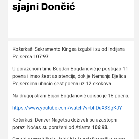
sjajni Dončić
Košarkaši Sakramento Kingsa izgubili su od Indijana
Pejsersa 1
07:97.
U poraženom timu Bogdan Bogdanović je postigao 11
poena i imao šest asistencija, dok je Nemanja Bjelica
Pejsersima ubacio šest poena uz 12 skokova.
Na drugoj strani Bojan Bogdanović upisao je 18 poena.
https://www.youtube.com/watch?v=bhDuX3SgKJY
Košarkaši Denver Nagetsa doživeli su uzastopni
poraz. Noćas su poraženi od Atlante
106:98.