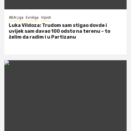
ABA Liga
Evroliga
Vijesti
Luka Vildoza: Trudom sam stigao dovde i
uvijek sam davao 100 odsto na terenu – to
želim da radim i u Partizanu