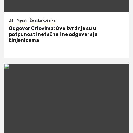
BiH
Vijesti
Ženska košarka
Odgovor Orlovima: ​Ove tvrdnje su u
potpunosti netačne i ne odgovaraju
činjenicama