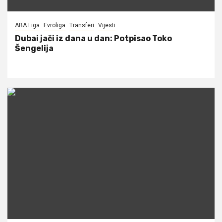
ABA Liga
Evroliga
Transferi
Vijesti
Dubai jači iz dana u dan: Potpisao Toko
Šengelija