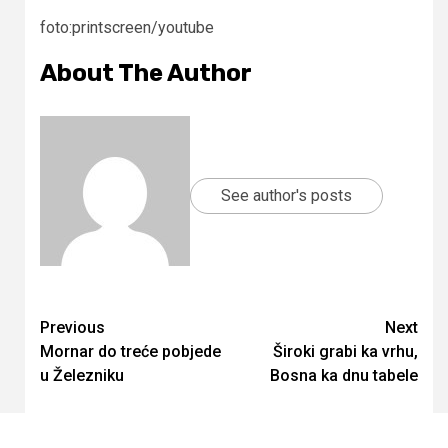
foto:printscreen/youtube
About The Author
See author's posts
Continue
Previous
Next
Mornar do treće pobjede
Široki grabi ka vrhu,
Reading
u Železniku
Bosna ka dnu tabele