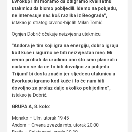
Evrokup i mi moramo da odigramo kvalitetnu
utakmicu da bismo pobijedili. Idemo na pobjedu,
ne interesuje nas koš razlika iz Beograda”,
istakao je strateg crveno-bijelih Milan Tomić.
Ognjen Dobrić očekuje neizvjesnu utakmicu.
”Andora je tim koji igra na energiju, dobro igraju
kod kuće i sigurno će biti neizvjestan meč. Mi
ćemo probati da uradimo ono što smo planirali i
nadamo se da ce to biti dovoljno za pobjedu.
Trijumf bi dosta značio jer sljedecu utakmicu u
Evorkupu igramo kod kuće i to će nam biti
dovoljno za prolaz dalje ukoliko pobijedimo”,
istakao je Dobrić.
GRUPA A, 8. kolo:
Monako – Ulm, utorak 19.45
Andora – Crvena zvezda mts, utorak 20.00