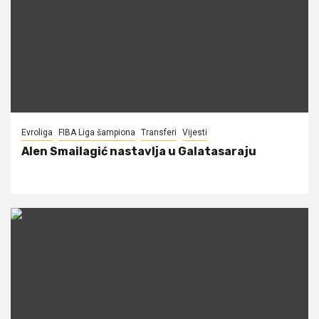
Evroliga
FIBA Liga šampiona
Transferi
Vijesti
Alen Smailagić nastavlja u Galatasaraju