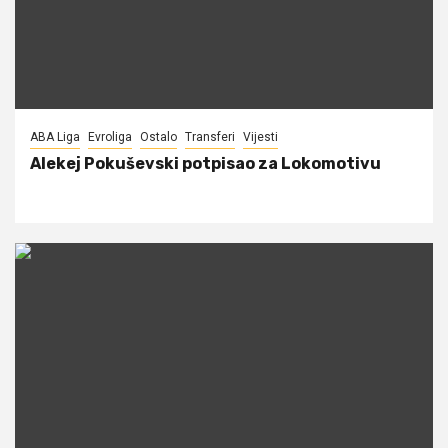
ABA Liga
Evroliga
Ostalo
Transferi
Vijesti
Alekej Pokuševski potpisao za Lokomotivu