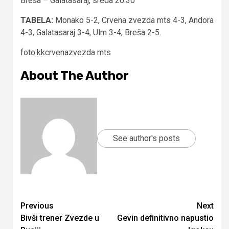
Breša – Galatasaraj, sreda 20.30
TABELA:
Monako 5-2, Crvena zvezda mts 4-3, Andora
4-3, Galatasaraj 3-4, Ulm 3-4, Breša 2-5.
foto:kkcrvenazvezda mts
About The Author
See author's posts
Continue
Previous
Next
Bivši trener Zvezde u
Gevin definitivno napustio
Reading