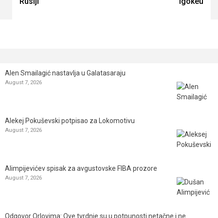
Rusiji
Igokeu
Alen Smailagić nastavlja u Galatasaraju
August 7, 2026
Alekej Pokuševski potpisao za Lokomotivu
August 7, 2026
Alimpijevićev spisak za avgustovske FIBA prozore
August 7, 2026
Odgovor Orlovima: ​Ove tvrdnje su u potpunosti netačne i ne