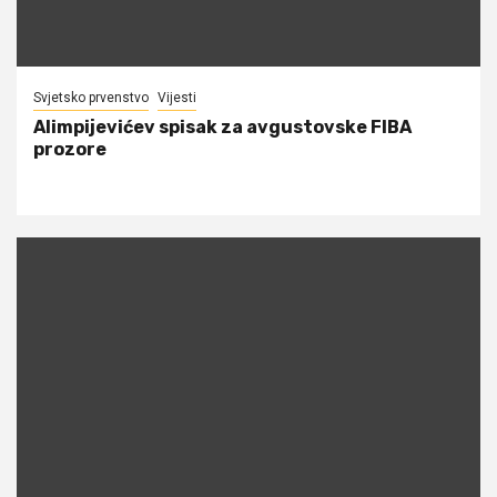
Svjetsko prvenstvo
Vijesti
Alimpijevićev spisak za avgustovske FIBA
prozore