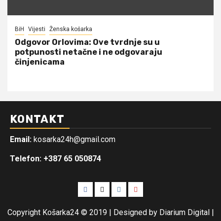
BiH
Vijesti
Ženska košarka
Odgovor Orlovima: ​Ove tvrdnje su u
potpunosti netačne i ne odgovaraju
činjenicama
KONTAKT
Email:
kosarka24h@gmail.com
Telefon: +387 65 050874
Facebook
Twitter
Instagram
Youtube
Copyright Košarka24 © 2019 | Designed by Diarium Digital
|