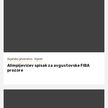
Svjetsko prvenstvo
Vijesti
Alimpijevićev spisak za avgustovske FIBA
prozore