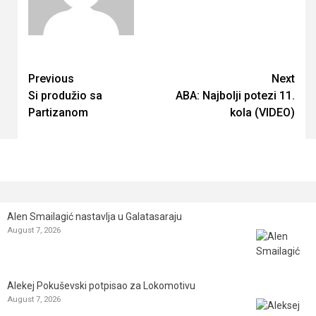
Continue
Previous
Next
Si produžio sa
ABA: Najbolji potezi 11.
Reading
Partizanom
kola (VIDEO)
Alen Smailagić nastavlja u Galatasaraju
August 7, 2026
Alekej Pokuševski potpisao za Lokomotivu
August 7, 2026