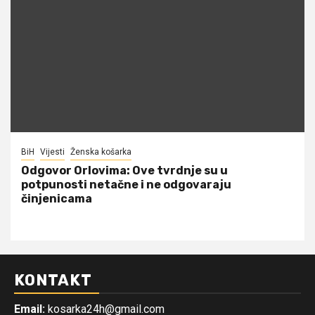
BiH
Vijesti
Ženska košarka
Odgovor Orlovima: ​Ove tvrdnje su u
potpunosti netačne i ne odgovaraju
činjenicama
KONTAKT
Email:
kosarka24h@gmail.com