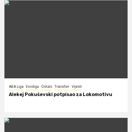
ABA Liga
Evroliga
Ostalo
Transferi
Vijesti
Alekej Pokuševski potpisao za Lokomotivu