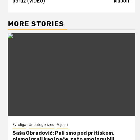
poraz (VIDEO)
klubom
MORE STORIES
Evroliga
Uncategorized
Vijesti
Saša Obradović: Pali smo pod pritiskom,
nismo igrali kao inače, zato smo izgubili