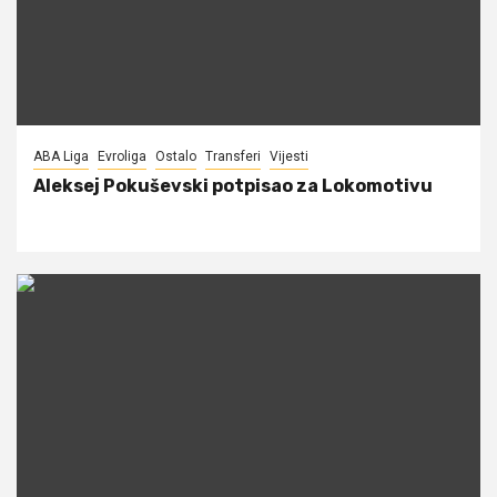
ABA Liga
Evroliga
Ostalo
Transferi
Vijesti
Aleksej Pokuševski potpisao za Lokomotivu