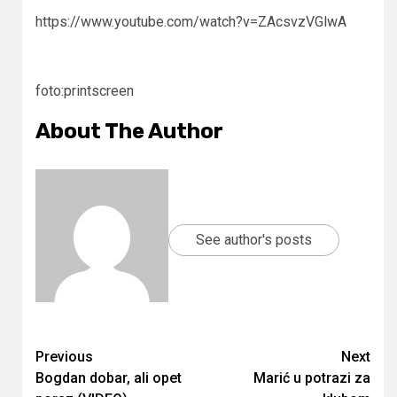
https://www.youtube.com/watch?v=ZAcsvzVGlwA
foto:printscreen
About The Author
See author's posts
Continue
Previous
Next
Bogdan dobar, ali opet
Marić u potrazi za
Reading