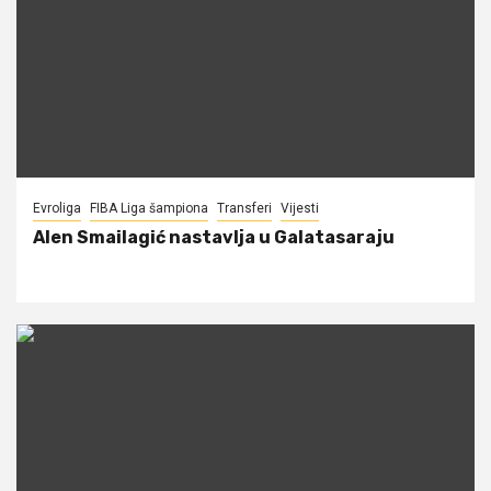
Evroliga
FIBA Liga šampiona
Transferi
Vijesti
Alen Smailagić nastavlja u Galatasaraju