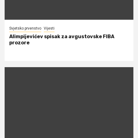
Svjetsko prvenstvo
Vijesti
Alimpijevićev spisak za avgustovske FIBA
prozore