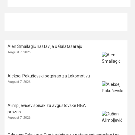
Alen Smailagić nastavlja u Galatasaraju
August 7, 2026
Aleksej Pokuševski potpisao za Lokomotivu
August 7, 2026
Alimpijevićev spisak za avgustovske FIBA
prozore
August 7, 2026
Odgovor Orlovima: ​Ove tvrdnje su u potpunosti netačne i ne