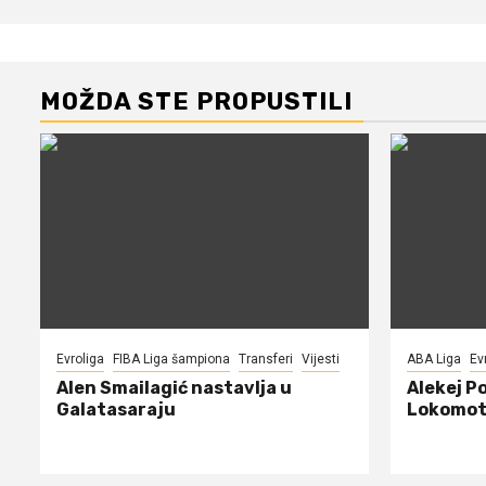
MOŽDA STE PROPUSTILI
Evroliga
FIBA Liga šampiona
Transferi
Vijesti
ABA Liga
Ev
Alen Smailagić nastavlja u
Alekej P
Galatasaraju
Lokomot