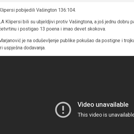
Klipersi pobijedili Vašington 136:104.
LA Klipersi bili su ubjeldjivi protiv Vašingtona, a još jednu dobru p
četvrtinu i postigao 13 poena i imao devet skokova.
Marjanović je na oduševljenje publike pokušao da postigne i trojku,
tri uspješna dodavanja.