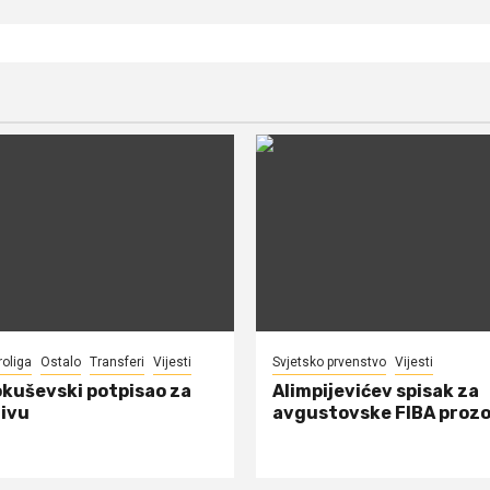
roliga
Ostalo
Transferi
Vijesti
Svjetsko prvenstvo
Vijesti
okuševski potpisao za
Alimpijevićev spisak za
ivu
avgustovske FIBA proz