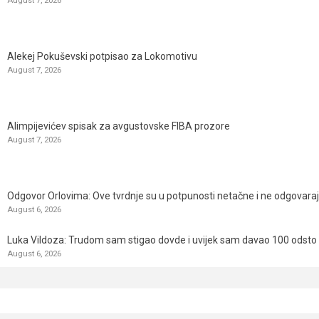
August 7, 2026
Alekej Pokuševski potpisao za Lokomotivu
August 7, 2026
Alimpijevićev spisak za avgustovske FIBA prozore
August 7, 2026
Odgovor Orlovima: ​Ove tvrdnje su u potpunosti netačne i ne odgovara
August 6, 2026
Luka Vildoza: Trudom sam stigao dovde i uvijek sam davao 100 odsto n
August 6, 2026