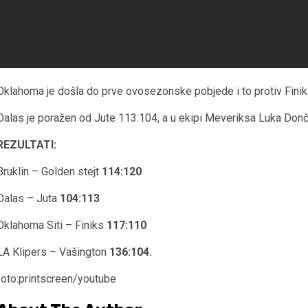
Oklahoma je došla do prve ovosezonske pobjede i to protiv Fini
Dalas je poražen od Jute 113:104, a u ekipi Meveriksa Luka Donč
REZULTATI:
Bruklin – Golden stejt
114:120
Dalas – Juta
104:113
Oklahoma Siti – Finiks
117:110
LA Klipers – Vašington
136:104.
foto:printscreen/youtube