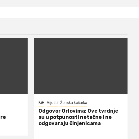
BiH
Vijesti
Ženska košarka
Odgovor Orlovima: ​Ove tvrdnje
ore
su u potpunosti netačne i ne
odgovaraju činjenicama