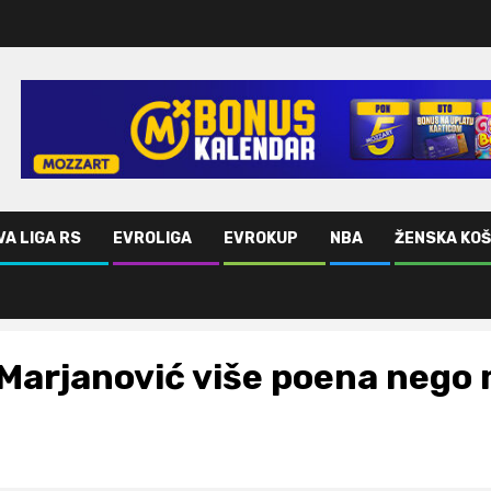
VA LIGA RS
EVROLIGA
EVROKUP
NBA
ŽENSKA KO
Marjanović više poena nego