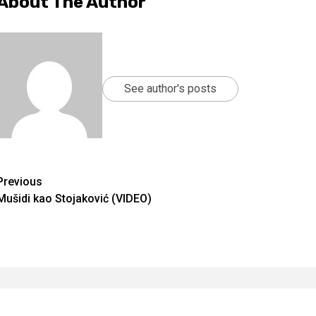
About The Author
See author's posts
Continue
Previous
Mušidi kao Stojaković (VIDEO)
Reading