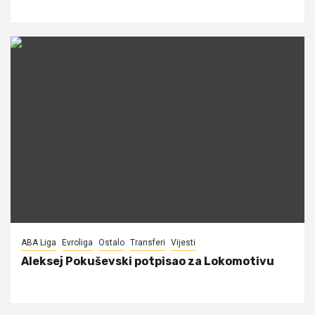
ABA Liga
Evroliga
Ostalo
Transferi
Vijesti
Aleksej Pokuševski potpisao za Lokomotivu