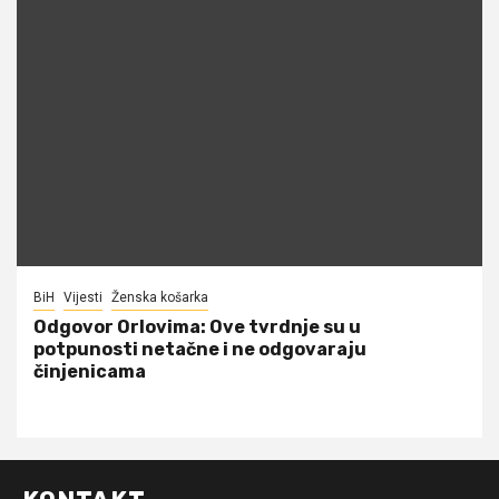
BiH
Vijesti
Ženska košarka
Odgovor Orlovima: ​Ove tvrdnje su u
potpunosti netačne i ne odgovaraju
činjenicama