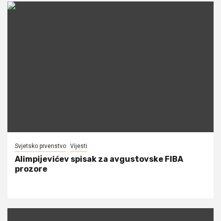
Svjetsko prvenstvo
Vijesti
Alimpijevićev spisak za avgustovske FIBA
prozore