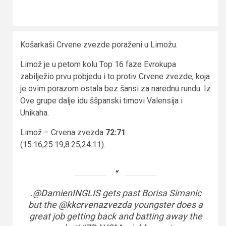
Košarkaši Crvene zvezde poraženi u Limožu.
Limož je u petom kolu Top 16 faze Evrokupa
zabilježio prvu pobjedu i to protiv Crvene zvezde, koja
je ovim porazom ostala bez šansi za narednu rundu. Iz
Ove grupe dalje idu ššpanski timovi Valensija i
Unikaha.
Limož – Crvena zvezda
72:71
(15:16,25:19,8:25,24:11).
.
@DamienINGLIS
gets past Borisa Simanic
but the
@kkcrvenazvezda
youngster does a
great job getting back and batting away the