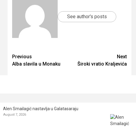
See author's posts
Continue
Previous
Next
Alba slavila u Monaku
Široki vratio Kraljevića
Reading
Alen Smailagić nastavlja u Galatasaraju
August 7, 2026