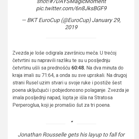
shot!
#7DAYSMagicMoment
pic.twitter.com/6n8JksBGF9
— BKT EuroCup (@EuroCup)
January 29,
2019
Zvezda je loše odigrala završnicu meča. U trećoj
četvrtini su napravili razliku te su u posljednju
četvrtinu ušli sa prednošću
60:48.
Na dva minuta do
kraja imali su 71:64, a onda su sve uprskali. Na drugoj
strani Rusel uzim stvari u svoje ruke i postiže šest
poena uključujući i pobjedonosno polaganje. Zvezda je
imala posljednji napad, lopta je išla na Stratosa
Perperoglua, koji je promašio šut za tri poena.
Jonathan Rousselle gets his layup to fall for