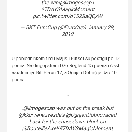
the win!
@limogescsp
|
#7DAYSMagicMoment
pic.twitter.com/o15Z8aQQxW
— BKT EuroCup (@EuroCup)
January 29,
2019
U pobjedničkom timu Majls i Butsel su postigli po 13
poena. Na drugoj strani Džo Reglend 15 poena i šest
asistencija, Bili Beron 12, a Ognjen Dobrić je dao 10
poena.
.
@limogescsp
was out on the break but
@kkcrvenazvezda
’s
@OgnjenDobric
raced
back for the chasedown block on
@BouteilleAxel
!
#7DAYSMagicMoment