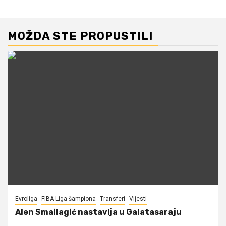
MOŽDA STE PROPUSTILI
Evroliga
FIBA Liga šampiona
Transferi
Vijesti
Alen Smailagić nastavlja u Galatasaraju