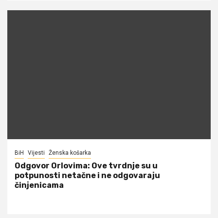
BiH
Vijesti
Ženska košarka
Odgovor Orlovima: ​Ove tvrdnje su u
potpunosti netačne i ne odgovaraju
činjenicama