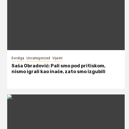
Evroliga
Uncategorized
Vijesti
Saša Obradović: Pali smo pod pritiskom,
nismo igrali kao inače, zato smo izgubili