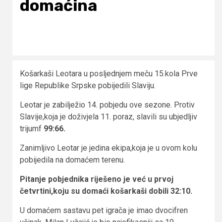
domaćina
Košarkaši Leotara u posljednjem meču 15.kola Prve
lige Republike Srpske pobijedili Slaviju.
Leotar je zabilježio 14. pobjedu ove sezone. Protiv
Slavije,koja je doživjela 11. poraz, slavili su ubjedljiv
trijumf
99:66.
Zanimljivo Leotar je jedina ekipa,koja je u ovom kolu
pobijedila na domaćem terenu.
Pitanje pobjednika riješeno je već u prvoj
četvrtini,koju su domaći košarkaši dobili 32:10.
U domaćem sastavu pet igrača je imao dvocifren