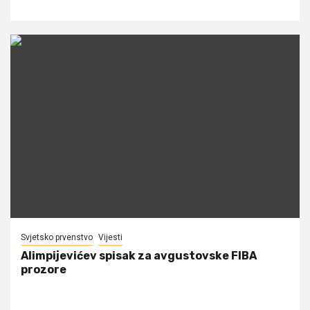
Svjetsko prvenstvo
Vijesti
Alimpijevićev spisak za avgustovske FIBA
prozore