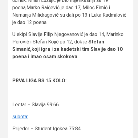
učinak. Milan Lužajić je bio najefikasniji sa 19
poena,Marko Raičević je dao 17, Miloš Fimić i
Nemanja Milidragović su dali po 13 i Luka Radmilović
je dao 12 poena.
U ekipi Slavije Filip Njegovanović je dao 14, Marinko
Perović i Stefan Kojić po 12, dok je
Stefan
Simanić,koji igra i za kadetski tim Slavije dao 10
poena i imao osam skokova.
PRVA LIGA RS 15.KOLO:
Leotar – Slavija 99:66
subota:
Prijedor – Student Igokea 75:84