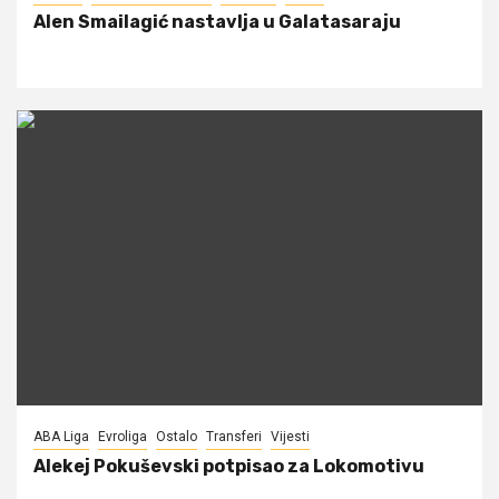
Alen Smailagić nastavlja u Galatasaraju
ABA Liga
Evroliga
Ostalo
Transferi
Vijesti
Alekej Pokuševski potpisao za Lokomotivu