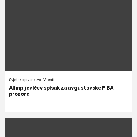
Svjetsko prvenstvo
Vijesti
Alimpijevićev spisak za avgustovske FIBA
prozore