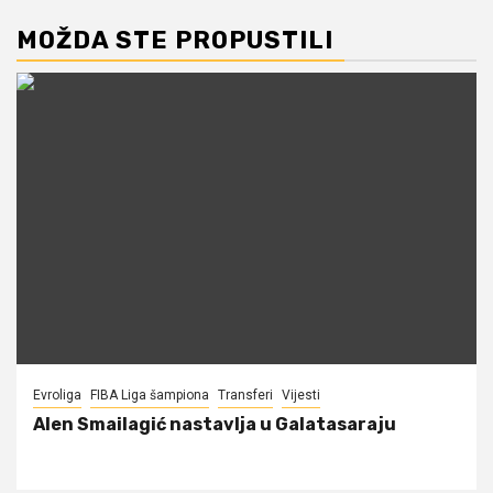
MOŽDA STE PROPUSTILI
Evroliga
FIBA Liga šampiona
Transferi
Vijesti
Alen Smailagić nastavlja u Galatasaraju