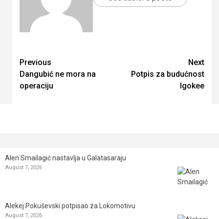
Continue
Previous
Next
Dangubić ne mora na
Potpis za budućnost
Reading
operaciju
Igokee
Alen Smailagić nastavlja u Galatasaraju
August 7, 2026
Alekej Pokuševski potpisao za Lokomotivu
August 7, 2026