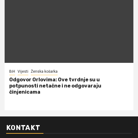
BiH
Vijesti
Ženska košarka
Odgovor Orlovima: ​Ove tvrdnje su u
potpunosti netačne i ne odgovaraju
činjenicama
KONTAKT