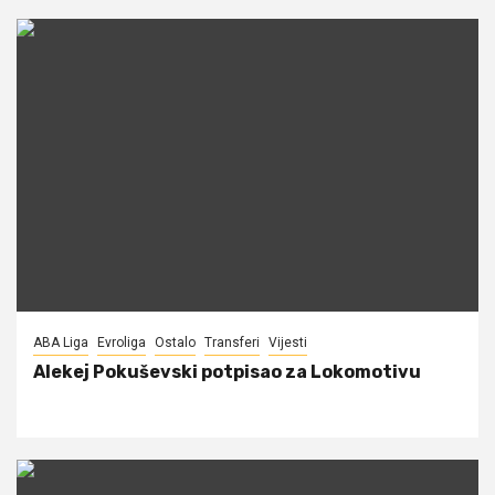
ABA Liga
Evroliga
Ostalo
Transferi
Vijesti
Alekej Pokuševski potpisao za Lokomotivu