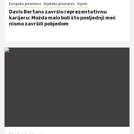
Evropsko prvenstvo
Svjetsko prvenstvo
Vijesti
Davis Bertans završio reprezentativnu
karijeru: Možda malo boli što posljednji meč
nismo završili pobjedom