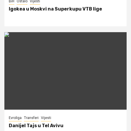
BiH
Ostalo
Vijesti
Igokea u Moskvi na Superkupu VTB lige
Evroliga
Transferi
Vijesti
Danijel Tajs u Tel Avivu