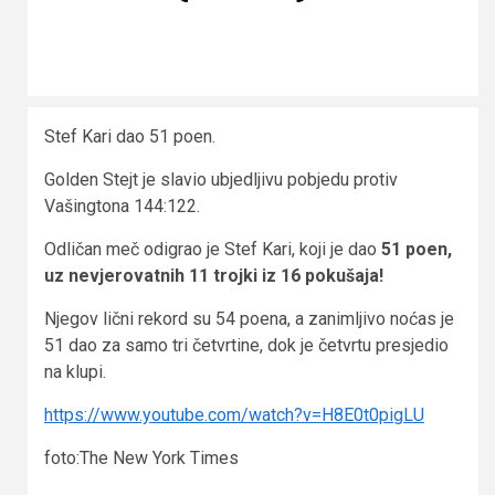
Stef Kari dao 51 poen.
Golden Stejt je slavio ubjedljivu pobjedu protiv
Vašingtona 144:122.
Odličan meč odigrao je Stef Kari, koji je dao
51 poen,
uz nevjerovatnih 11 trojki iz 16 pokušaja!
Njegov lični rekord su 54 poena, a zanimljivo noćas je
51 dao za samo tri četvrtine, dok je četvrtu presjedio
na klupi.
https://www.youtube.com/watch?v=H8E0t0pigLU
foto:The New York Times