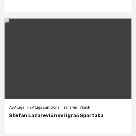
ABA Liga
FIBA Liga šampiona
Transferi
Vijesti
Stefan Lazarević novi igrač Spartaka