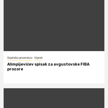
Svjetsko prvenstvo
Vijesti
Alimpijevićev spisak za avgustovske FIBA
prozore