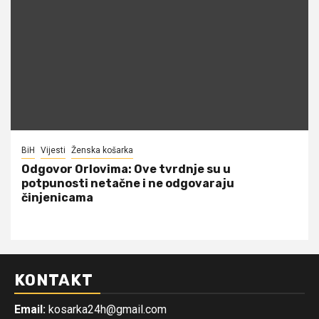
BiH
Vijesti
Ženska košarka
Odgovor Orlovima: ​Ove tvrdnje su u
potpunosti netačne i ne odgovaraju
činjenicama
KONTAKT
Email:
kosarka24h@gmail.com