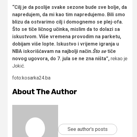
“Cilj je da poslije svake sezone bude sve bolje, da
napredujem, da mi kao tim napredujemo. Bili smo
blizu da ostvarimo cilj i domognemo se plej-ofa.
Što se tiče ličnog učinka, mislim da to dolazi sa
iskustvom. Više vremena provodim na parketu,
dobijam više lopte. Iskustvo i vrijeme igranja u
NBA iskorišćavam na najbolji način.
Što se
tiče
novog ugovora, do 7. jula se ne zna ništa”,
rekao je
Jokić.
foto:kosarka24.ba
About The Author
See author's posts