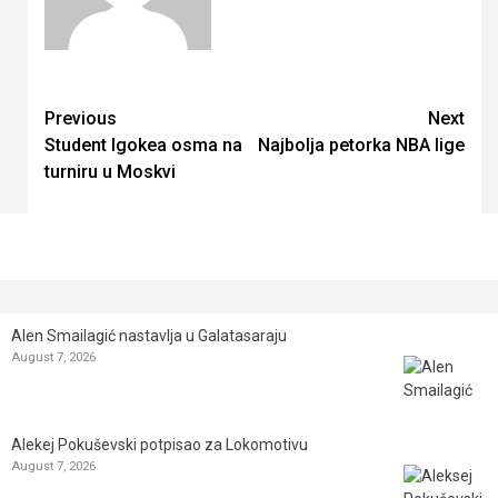
Continue
Previous
Next
Student Igokea osma na
Najbolja petorka NBA lige
Reading
turniru u Moskvi
Alen Smailagić nastavlja u Galatasaraju
August 7, 2026
Alekej Pokuševski potpisao za Lokomotivu
August 7, 2026