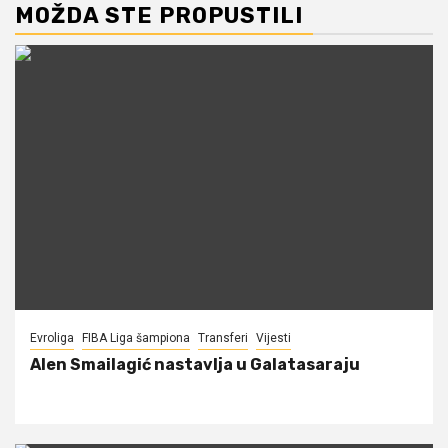
MOŽDA STE PROPUSTILI
Evroliga
FIBA Liga šampiona
Transferi
Vijesti
Alen Smailagić nastavlja u Galatasaraju