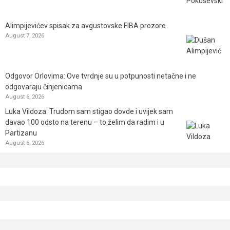
Alimpijevićev spisak za avgustovske FIBA prozore
August 7, 2026
Odgovor Orlovima: ​Ove tvrdnje su u potpunosti netačne i ne
odgovaraju činjenicama
August 6, 2026
Luka Vildoza: Trudom sam stigao dovde i uvijek sam
davao 100 odsto na terenu – to želim da radim i u
Partizanu
August 6, 2026