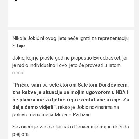
Nikola Jokić ni ovog ljeta neće igrati za reprezentaciju
Srbije.
Jokić, koji je prošle godine propustio Evroobasket, jer
je radio individualno i ovo ljeto će provesti u istom
ritmu
“Pričao sam sa selektorom Saletom Đorđevićem,
zna kakva je situacija sa mojim ugovorom u NBA i
ne planira me za ljetne reprezentativne akcije. Za
dalje ćemo vidjeti”,
rekao je Jokić novinarima na
poluvremenu meča Mega – Partizan.
Sezonom je zadovoljan iako Denver nije uspio doći do
plej ofa.