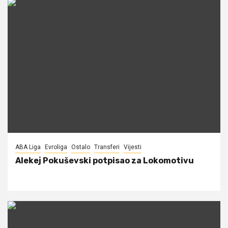
ABA Liga
Evroliga
Ostalo
Transferi
Vijesti
Alekej Pokuševski potpisao za Lokomotivu